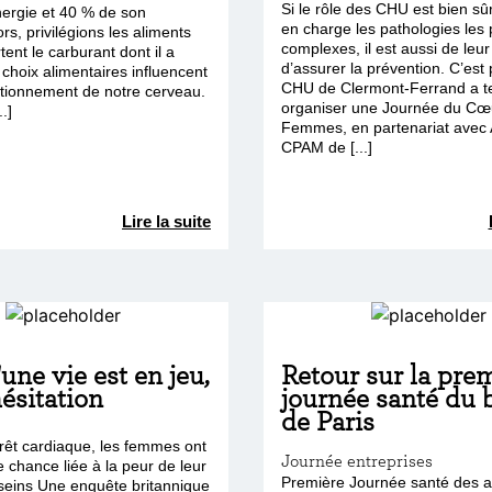
Si le rôle des CHU est bien sû
ergie et 40 % de son
en charge les pathologies les 
rs, privilégions les aliments
complexes, il est aussi de leur
tent le carburant dont il a
d’assurer la prévention. C’est 
choix alimentaires influencent
CHU de Clermont-Ferrand a t
ctionnement de notre cerveau.
organiser une Journée du Cœ
.]
Femmes, en partenariat avec A
CPAM de [...]
Lire la suite
une vie est en jeu,
Retour sur la pre
ésitation
journée santé du 
de Paris
rrêt cardiaque, les femmes ont
Journée entreprises
 chance liée à la peur de leur
Première Journée santé des a
 seins Une enquête britannique