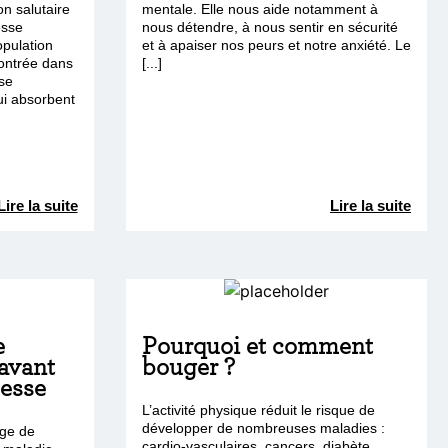
n salutaire
mentale. Elle nous aide notamment à
esse
nous détendre, à nous sentir en sécurité
opulation
et à apaiser nos peurs et notre anxiété. Le
contrée dans
[...]
se
i absorbent
Lire la suite
Lire la suite
e
Pourquoi et comment
 avant
bouger ?
sesse
L’activité physique réduit le risque de
développer de nombreuses maladies :
ge de
cardio-vasculaires, cancers, diabète,