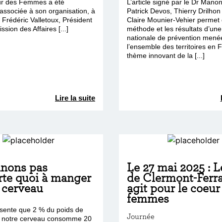
ur des Femmes a été
L’article signé par le Dr Manon
associée à son organisation, à
Patrick Devos, Thierry Drilhon 
de Frédéric Valletoux, Président
Claire Mounier-Vehier permet d
sion des Affaires [...]
méthode et les résultats d’u
nationale de prévention mené
l’ensemble des territoires en 
thème innovant de la [...]
Lire la suite
nons pas
Le 27 mai 2025 : 
rte quoi à manger
de Clermont-Ferr
 cerveau
agit pour le coeur
femmes
ésente que 2 % du poids de
Journée
, notre cerveau consomme 20