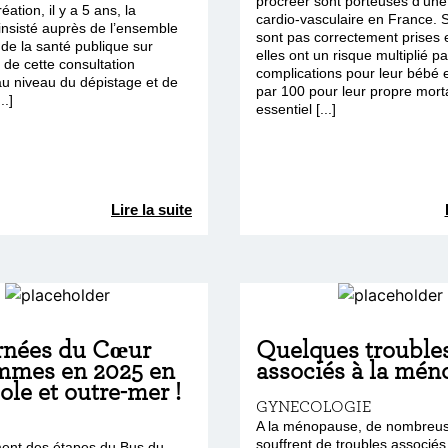
procréer sont porteuses d’un
ation, il y a 5 ans, la
cardio-vasculaire en France. S
insisté auprès de l’ensemble
sont pas correctement prises 
de la santé publique sur
elles ont un risque multiplié p
 de cette consultation
complications pour leur bébé e
au niveau du dépistage et de
par 100 pour leur propre mortal
..]
essentiel [...]
Lire la suite
rnées du Cœur
Quelques trouble
mmes en 2025 en
associés à la mé
le et outre-mer !
GYNECOLOGIE
A la ménopause, de nombreu
souffrent de troubles associés
ent des étapes du Bus du