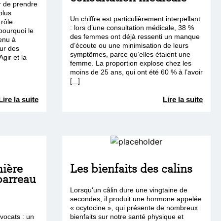
r de prendre
plus
Un chiffre est particulièrement interpellant
 rôle
: lors d’une consultation médicale, 38 %
pourquoi le
des femmes ont déjà ressenti un manque
enu à
d’écoute ou une minimisation de leurs
ur des
symptômes, parce qu’elles étaient une
gir et la
femme. La proportion explose chez les
moins de 25 ans, qui ont été 60 % à l’avoir
[...]
Lire la suite
Lire la suite
mière
Les bienfaits des calins
barreau
Lorsqu'un câlin dure une vingtaine de
secondes, il produit une hormone appelée
« ocytocine », qui présente de nombreux
vocats : un
bienfaits sur notre santé physique et