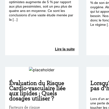
optimistes augmente de 5 % par rapport
% de son én
aux plus pessimistes, soit un peu plus de
oxygène. Alo
quatre ans en moyenne. Ce sont les
qui lui appor
conclusions d’une vaste étude menée par
besoin. Nos 
la [...]
donc le fon
Le régime [..
Lire la suite
Évaluation du Risque
Lorsqu'
Cardio-vasculaire liée
pas d’h
aux lipides : Quels
dosages utiliser ?
Lors d’un a
une perte de
Facteurs de risque
toucher les