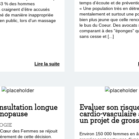
temps d’écoute et de préventio
 33 % des hommes
« Une population très en détr
 craignent d’être accusés
mentalement et surtout une p
ché de manière inappropriée
bien plus jeune que celle ren
n public, lors d'un massage
le bus du Coeur. Des avocats 
comparant à des "éponges" qu
sans cesse et [...]
Lire la suite
nsultation longue
Evaluer son risqu
énopause
cardio-vasculaire
un projet de gros
OGIE
e Cœur des Femmes se réjouit
Environ 150 000 femmes en â
lièrement de cette décision.