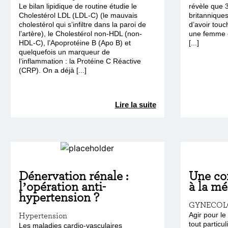
Le bilan lipidique de routine étudie le
révèle que
Cholestérol LDL (LDL-C) (le mauvais
britanniques
cholestérol qui s’infiltre dans la paroi de
d’avoir tou
l’artère), le Cholestérol non-HDL (non-
une femme e
HDL-C), l’Apoprotéine B (Apo B) et
[...]
quelquefois un marqueur de
l’inflammation : la Protéine C Réactive
(CRP). On a déjà [...]
Lire la suite
Dénervation rénale :
Une co
l’opération anti-
à la m
hypertension ?
GYNECOL
Hypertension
Agir pour l
tout particu
Les maladies cardio-vasculaires