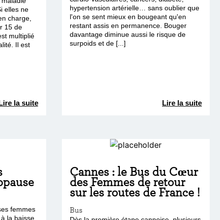
e maladie
hypertension artérielle… sans oublier que
i elles ne
l'on se sent mieux en bougeant qu'en
en charge,
restant assis en permanence. Bouger
ar 15 de
davantage diminue aussi le risque de
st multiplié
surpoids et de [...]
ité. Il est
Lire la suite
Lire la suite
s
Cannes : le Bus du Cœur
nopause
des Femmes de retour
sur les routes de France !
ses femmes
Bus
 à la baisse
Dès la première étape cannoise, plusieurs