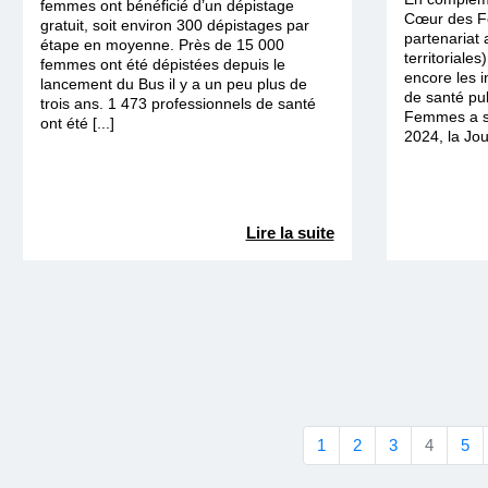
femmes ont bénéficié d’un dépistage
Cœur des F
gratuit, soit environ 300 dépistages par
partenariat a
étape en moyenne. Près de 15 000
territoriales
femmes ont été dépistées depuis le
encore les i
lancement du Bus il y a un peu plus de
de santé pu
trois ans. 1 473 professionnels de santé
Femmes a so
ont été [...]
2024, la Jou
Lire la suite
1
2
3
4
5