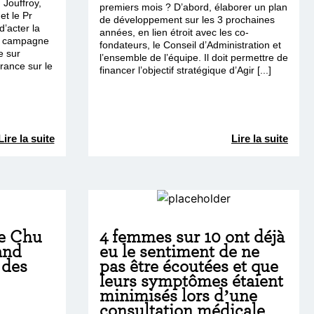
 Jouffroy,
premiers mois ? D’abord, élaborer un plan
et le Pr
de développement sur les 3 prochaines
’acter la
années, en lien étroit avec les co-
ne campagne
fondateurs, le Conseil d’Administration et
e sur
l’ensemble de l’équipe. Il doit permettre de
France sur le
financer l’objectif stratégique d’Agir [...]
Lire la suite
Lire la suite
Le Chu
4 femmes sur 10 ont déjà
and
eu le sentiment de ne
 des
pas être écoutées et que
leurs symptômes étaient
minimisés lors d’une
consultation médicale