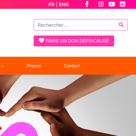
|
FR
ENG
FAIRE UN DON DÉFISCALISÉ
r
Presse
Contact