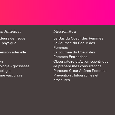
on Anticiper
Mission Agir
cteurs de risque
Le Bus du Coeur des Femmes
té physique
La Journée du Coeur des
Femmes
ension artérielle
La Journée du Coeur des
Femmes Entreprises
on
Observatoire et Action scientifique
logie - grossesse
Je prépare mes consultations
ologie
Parcours Cœur Artères Femmes
ne vasculaire
Prévention : Infographies et
brochures