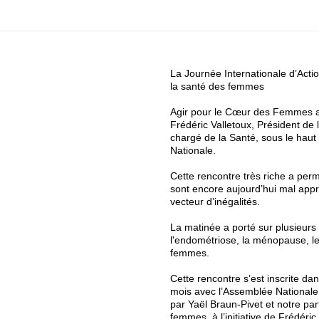
La Journée Internationale d’Act
la santé des femmes
Agir pour le Cœur des Femmes a é
Frédéric Valletoux, Président de
chargé de la Santé, sous le haut
Nationale.
Cette rencontre très riche a perm
sont encore aujourd’hui mal appré
vecteur d’inégalités.
La matinée a porté sur plusieurs 
l'endométriose, la ménopause, le
femmes.
Cette rencontre s’est inscrite da
mois avec l’Assemblée Nationale
par Yaël Braun-Pivet et notre par
femmes, à l’initiative de Frédéric