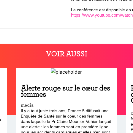
La conférence est disponible en 
https://www.youtube.com/wa
VOIR AUSSI
Alerte rouge sur le cœur des
femmes
media
Il y a tout juste trois ans, France 5 diffusait une
D
Enquête de Santé sur le coeur des femmes,
f
s
dans laquelle le Pr Claire Mounier-Vehier lançait
e
:
une alerte : les femmes sont en première ligne
P
pour les accidents cardiaques et elles n'en sont