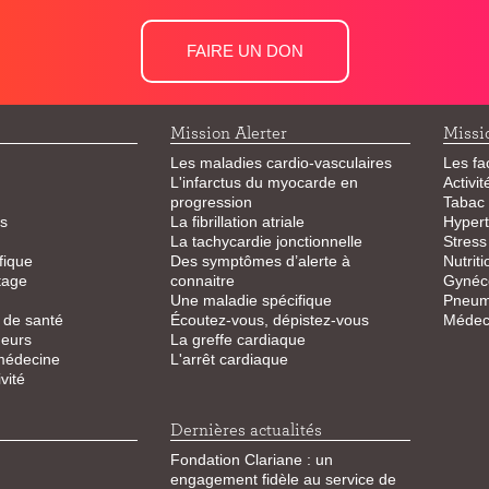
FAIRE UN DON
Mission Alerter
Missi
Les maladies cardio-vasculaires
Les fa
L'infarctus du myocarde en
Activi
progression
Tabac
s
La fibrillation atriale
Hypert
La tachycardie jonctionnelle
Stress
fique
Des symptômes d’alerte à
Nutriti
tage
connaitre
Gynéco
Une maladie spécifique
Pneum
 de santé
Écoutez-vous, dépistez-vous
Médeci
eurs
La greffe cardiaque
 médecine
L'arrêt cardiaque
vité
Dernières actualités
Fondation Clariane : un
engagement fidèle au service de