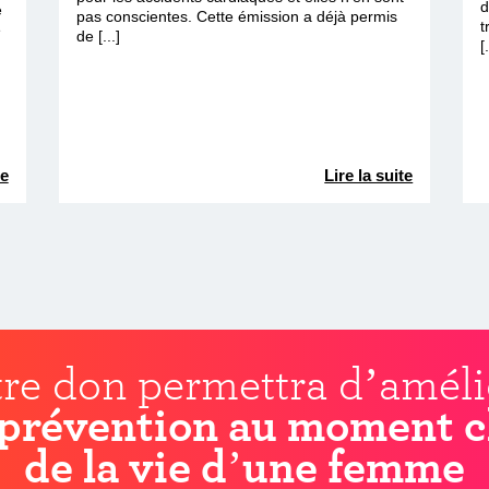
d
e
pas conscientes. Cette émission a déjà permis
t
e
de [...]
[
te
Lire la suite
re don permettra d’améli
prévention au moment c
de la vie d’une femme