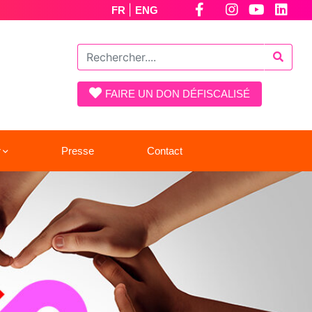
|
FR
ENG
FAIRE UN DON DÉFISCALISÉ
r
Presse
Contact