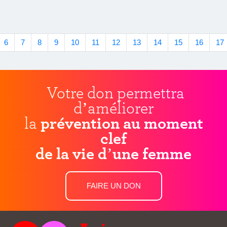
6
7
8
9
10
11
12
13
14
15
16
17
Votre don permettra
d’améliorer
la
prévention au moment
clef
de la vie d’une femme
FAIRE UN DON