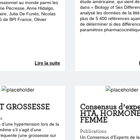
étude américaine, qui vient de
essionnel au monde parmi les
dans « Biology of Sex Differen
rie Pécresse, Anne Hidalgo,
analysé les données de la litté
ire, Julia De Funès, Nicolas
plus de 5 400 références ayan
 de BPI France, Olivier
de déterminer si des différenc
paramètres pharmacocinétiques
Lire la suite
T GROSSESSE
Consensus d’exper
HTA, HORMONE
ns
FEMME
 d’une hypertension lors de la
ême s’il s’agit d’une
Publications
fréquente (une grossesse sur
Un Consensus d’Experts de la