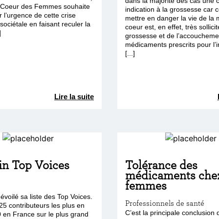
dans la majorité des cas une 
e Coeur des Femmes souhaite
indication à la grossesse car c
r l’urgence de cette crise
mettre en danger la vie de la
sociétale en faisant reculer la
coeur est, en effet, très sollicit
]
grossesse et de l’accoucheme
médicaments prescrits pour l’i
[...]
Lire la suite
in Top Voices
Tolérance des
médicaments chez
femmes
évoilé sa liste des Top Voices.
Professionnels de santé
 25 contributeurs les plus en
C’est la principale conclusion 
 en France sur le plus grand