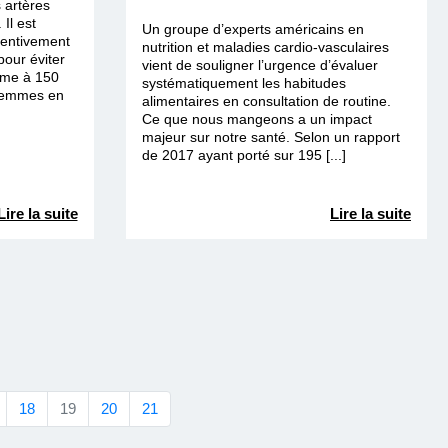
 artères
 Il est
Un groupe d’experts américains en
ttentivement
nutrition et maladies cardio-vasculaires
pour éviter
vient de souligner l’urgence d’évaluer
time à 150
systématiquement les habitudes
femmes en
alimentaires en consultation de routine.
Ce que nous mangeons a un impact
majeur sur notre santé. Selon un rapport
de 2017 ayant porté sur 195 [...]
Lire la suite
Lire la suite
18
19
20
21