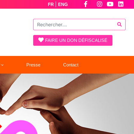
|
FR
ENG
FAIRE UN DON DÉFISCALISÉ
r
Presse
Contact