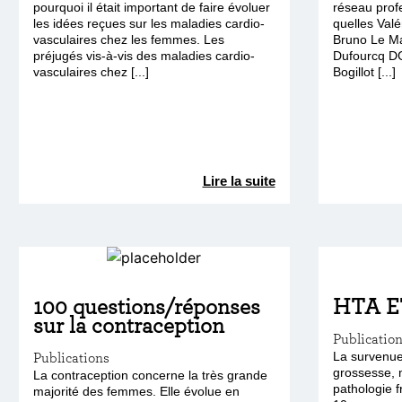
pourquoi il était important de faire évoluer
réseau prof
les idées reçues sur les maladies cardio-
quelles Valé
vasculaires chez les femmes. Les
Bruno Le Ma
préjugés vis-à-vis des maladies cardio-
Dufourcq DG
vasculaires chez [...]
Bogillot [...]
Lire la suite
100 questions/réponses
HTA E
sur la contraception
Publicatio
Publications
La survenue
grossesse, m
La contraception concerne la très grande
pathologie 
majorité des femmes. Elle évolue en