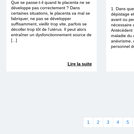
Que se passe-t-il quand le placenta ne se
développe pas correctement ? Dans
1. Dans quel
certaines situations, le placenta va mal se
dépistage et
fabriquer, ne pas se développer
avant ou pe
suffisamment, vieillir trop vite, parfois se
nécessaire d
décoller trop tôt de l’utérus. Il peut alors
Antécédent 
entraîner un dysfonctionnement source de
maladie du c
[...]
anévrisme, c
personnel de 
Lire la suite
1
2
3
4
5