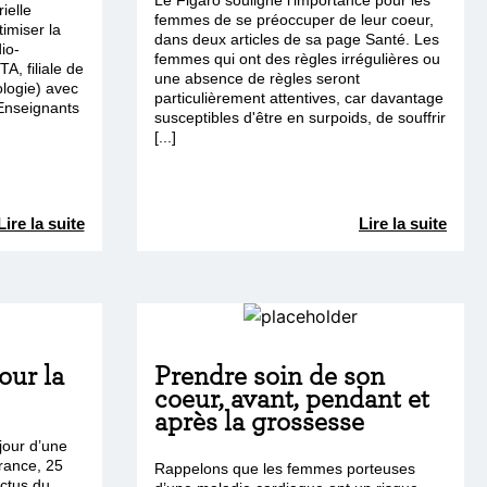
Le Figaro souligne l'importance pour les
ielle
femmes de se préoccuper de leur coeur,
imiser la
dans deux articles de sa page Santé. Les
io-
femmes qui ont des règles irrégulières ou
A, filiale de
une absence de règles seront
ologie) avec
particulièrement attentives, car davantage
 Enseignants
susceptibles d'être en surpoids, de souffrir
[...]
Lire la suite
Lire la suite
ur la
Prendre soin de son
coeur, avant, pendant et
après la grossesse
our d’une
rance, 25
Rappelons que les femmes porteuses
ctus du