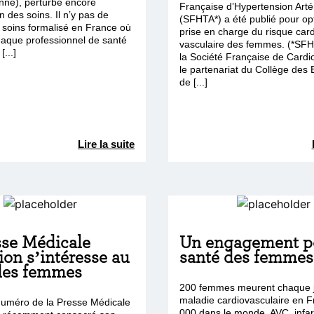
ne), perturbe encore
Française d’Hypertension Artér
n des soins. Il n’y pas de
(SFHTA*) a été publié pour opt
 soins formalisé en France où
prise en charge du risque card
haque professionnel de santé
vasculaire des femmes. (*SFHT
[...]
la Société Française de Cardi
le partenariat du Collège des
de [...]
Lire la suite
sse Médicale
Un engagement po
on s’intéresse au
santé des femmes
des femmes
200 femmes meurent chaque j
maladie cardiovasculaire en F
uméro de la Presse Médicale
000 dans le monde. AVC, infar