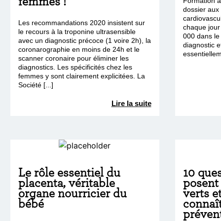
femmes !
Formation 
dossier aux 
cardiovascu
Les recommandations 2020 insistent sur
chaque jour
le recours à la troponine ultrasensible
000 dans le
avec un diagnostic précoce (1 voire 2h), la
diagnostic e
coronarographie en moins de 24h et le
essentielleme
scanner coronaire pour éliminer les
diagnostics. Les spécificités chez les
femmes y sont clairement explicitées. La
Société [...]
Lire la suite
Le rôle essentiel du
10 ques
placenta, véritable
posent
organe nourricier du
verts e
bébé
connaî
prévent