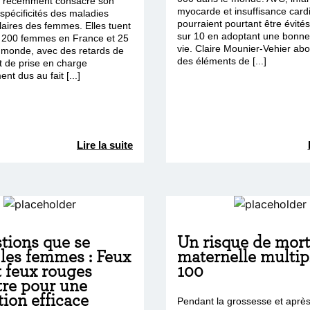
a récemment consacré son
myocarde et insuffisance card
spécificités des maladies
pourraient pourtant être évité
laires des femmes. Elles tuent
sur 10 en adoptant une bonne
 200 femmes en France et 25
vie. Claire Mounier-Vehier ab
 monde, avec des retards de
des éléments de [...]
t de prise en charge
nt dus au fait [...]
Lire la suite
tions que se
Un risque de mort
 les femmes : Feux
maternelle multip
t feux rouges
100
tre pour une
ion efficace
Pendant la grossesse et aprè