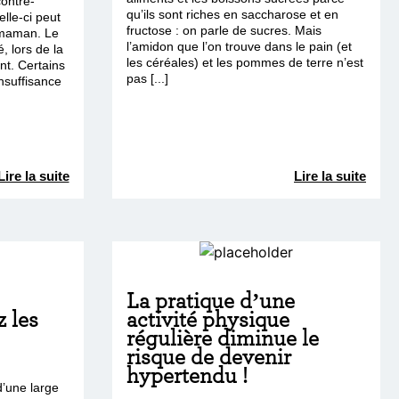
contre-
qu’ils sont riches en saccharose et en
elle-ci peut
fructose : on parle de sucres. Mais
 maman. Le
l’amidon que l’on trouve dans le pain (et
é, lors de la
les céréales) et les pommes de terre n’est
nt. Certains
pas [...]
nsuffisance
Lire la suite
Lire la suite
La pratique d’une
 les
activité physique
régulière diminue le
risque de devenir
hypertendu !
d’une large