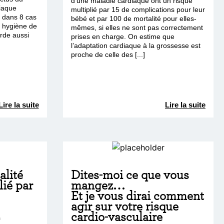
d’une maladie cardiaque ont un risque
iaque
multiplié par 15 de complications pour leur
s dans 8 cas
bébé et par 100 de mortalité pour elles-
 hygiène de
mêmes, si elles ne sont pas correctement
orde aussi
prises en charge. On estime que
l’adaptation cardiaque à la grossesse est
proche de celle des [...]
Lire la suite
Lire la suite
alité
Dites-moi ce que vous
lié par
mangez…
Et je vous dirai comment
agir sur votre risque
cardio-vasculaire
s