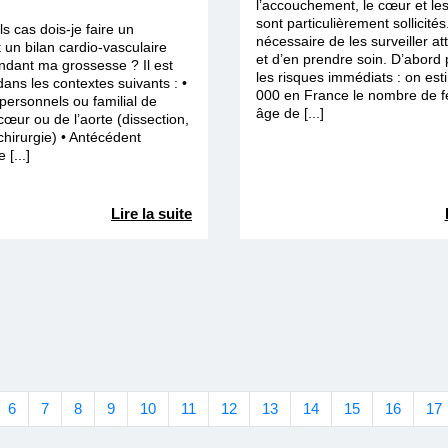
l’accouchement, le cœur et les
sont particulièrement sollicités.
s cas dois-je faire un
nécessaire de les surveiller a
 un bilan cardio-vasculaire
et d’en prendre soin. D’abord 
ndant ma grossesse ? Il est
les risques immédiats : on es
ans les contextes suivants : •
000 en France le nombre de 
personnels ou familial de
âge de [...]
œur ou de l’aorte (dissection,
hirurgie) • Antécédent
[...]
Lire la suite
6
7
8
9
10
11
12
13
14
15
16
17