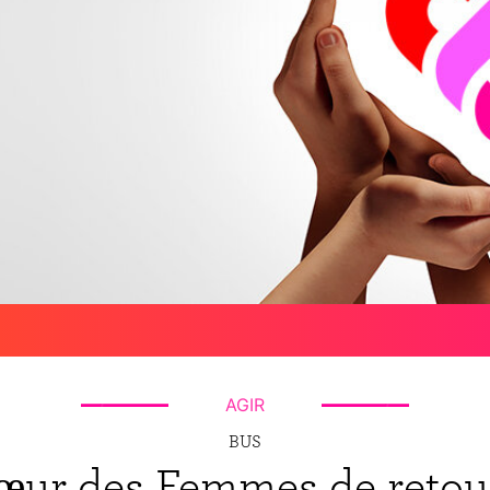
AGIR
BUS
œur des Femmes de retour