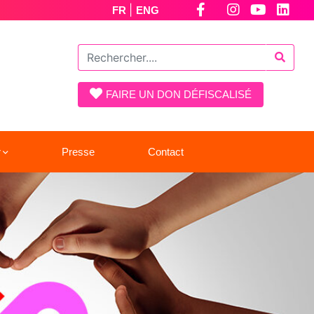
|
FR
ENG
FAIRE UN DON DÉFISCALISÉ
r
Presse
Contact