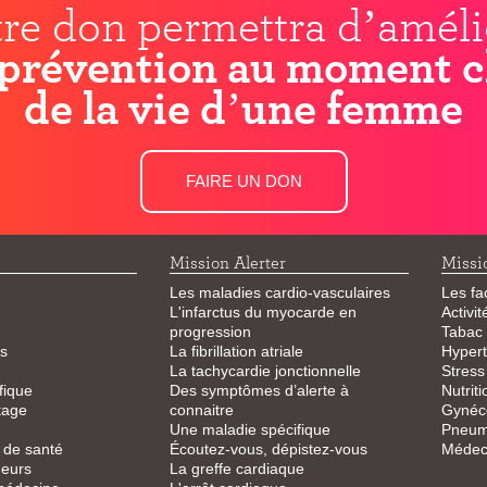
re don permettra d’améli
prévention au moment c
de la vie d’une femme
FAIRE UN DON
Mission Alerter
Missi
Les maladies cardio-vasculaires
Les fa
L'infarctus du myocarde en
Activi
progression
Tabac
s
La fibrillation atriale
Hypert
La tachycardie jonctionnelle
Stress
fique
Des symptômes d’alerte à
Nutriti
tage
connaitre
Gynéco
Une maladie spécifique
Pneum
 de santé
Écoutez-vous, dépistez-vous
Médeci
eurs
La greffe cardiaque