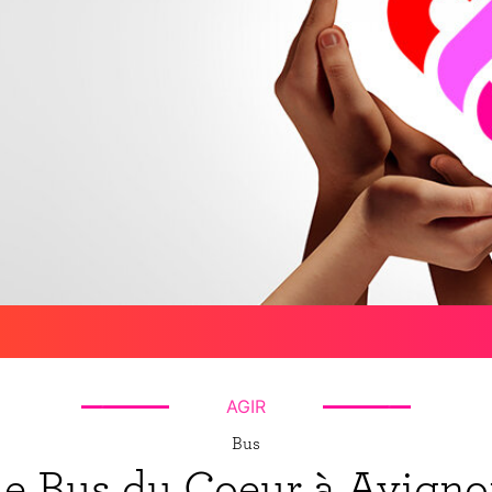
AGIR
Bus
e Bus du Coeur à Avign