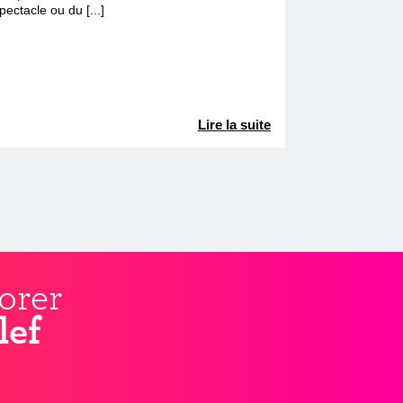
pectacle ou du [...]
Lire la suite
orer
lef