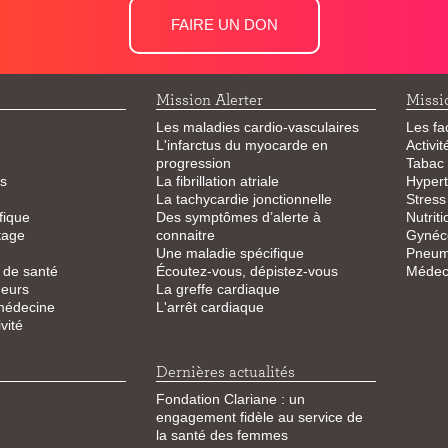
FAIRE UN DON
Mission Alerter
Missi
Les maladies cardio-vasculaires
Les fa
L'infarctus du myocarde en
Activi
progression
Tabac
s
La fibrillation atriale
Hypert
La tachycardie jonctionnelle
Stress
fique
Des symptômes d’alerte à
Nutriti
tage
connaitre
Gynéco
Une maladie spécifique
Pneum
 de santé
Écoutez-vous, dépistez-vous
Médeci
eurs
La greffe cardiaque
 médecine
L'arrêt cardiaque
vité
Dernières actualités
Fondation Clariane : un
engagement fidèle au service de
la santé des femmes