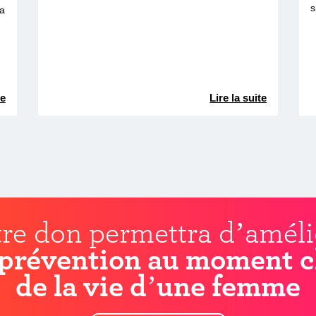
s
la
te
Lire la suite
re don permettra d’améli
prévention au moment c
de la vie d’une femme