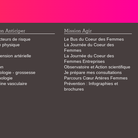
on Anticiper
Mission Agir
cteurs de risque
Le Bus du Coeur des Femmes
té physique
La Journée du Coeur des
Femmes
ension artérielle
La Journée du Coeur des
Femmes Entreprises
on
Observatoire et Action scientifique
logie - grossesse
Je prépare mes consultations
ologie
Parcours Cœur Artères Femmes
ne vasculaire
Prévention : Infographies et
brochures