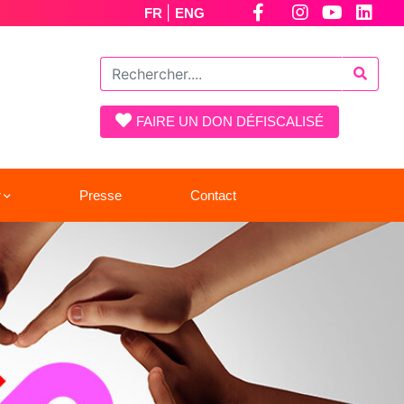
|
FR
ENG
FAIRE UN DON DÉFISCALISÉ
r
Presse
Contact