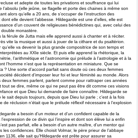
ecluse et adepte de toutes les privations et souffrance qui lui
 l’absolu (elle jeûne, se flagelle et porte des chaines à même son
rtant alors qu’elle a 20 ans, de s’occuper de l’instruction des
dont elle devient l’abbesse. Hildegarde est une d’elles, elle est
aissance d’un couvent de religieuses bénédictines qui, avec celui des
n double monastère.
la férule de Jutta mais elle apprend aussi à chanter et à réciter.
ès vite la musique et aussi à jouer de la cithare et du psaltérion.
qu’elle va devenir la plus grande compositrice de son temps et
terprétées au XXIe siècle. Et puis elle apprend la rhétorique, la
trie, l’arithmétique et l’astronomie qui prélude à l’astrologie et à la
 l’homme n’est que la représentation en miniature. Que se
utta ? Une sorte d’accord parfait sans doute où ces deux femmes
société décident d’imposer leur foi et leur féminité au monde. Alors
ces deux femmes parlent, parlent comme pour rattraper ces années
faut tout se dire, même ce qui ne peut pas être dit comme ces visions
enfance et que Dieu lui demande de faire connaître. Hildegarde se
le sait depuis toujours, depuis que Dieu lui parle ; c’est à la fois
e de réclusion n’était que le prélude réflexif nécessaire à l’explosion
ildegarde a besoin d’un moteur et d’un confident capable de la
l’expression de ce divin qui l’inspire et dont son élève lui a enfin
n’est pas parfait, elle a besoin d’un autre maître, d’un mentor qui
s les confidences. Elle choisit Volmar, le père prieur de l’abbaye
en 1136, elle sait qu’Hildegarde est prête pour assurer sa