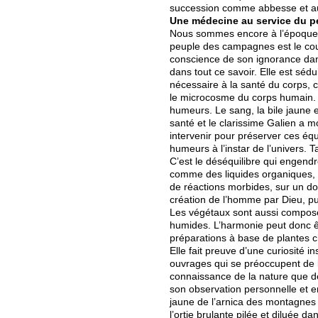
succession comme abbesse et aus
Une médecine au service du p
Nous sommes encore à l’époque d
peuple des campagnes est le couv
conscience de son ignorance dans
dans tout ce savoir. Elle est séd
nécessaire à la santé du corps, c
le microcosme du corps humain. L’
humeurs. Le sang, la bile jaune et
santé et le clarissime Galien a 
intervenir pour préserver ces éq
humeurs à l’instar de l’univers. 
C’est le déséquilibre qui engendr
comme des liquides organiques,
de réactions morbides, sur un doub
création de l’homme par Dieu, puisq
Les végétaux sont aussi composés
humides. L’harmonie peut donc êt
préparations à base de plantes c
Elle fait preuve d’une curiosité 
ouvrages qui se préoccupent de 
connaissance de la nature que de
son observation personnelle et e
jaune de l’arnica des montagnes 
l’ortie brulante pilée et diluée 