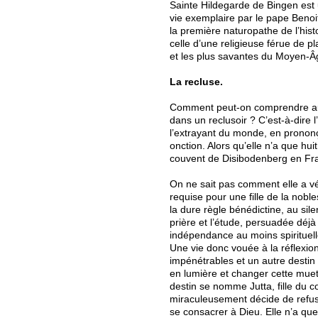
Sainte Hildegarde de Bingen est 
vie exemplaire par le pape Beno
la première naturopathe de l’hist
celle d’une religieuse férue de p
et les plus savantes du Moyen-Â
La recluse.
Comment peut-on comprendre aujou
dans un reclusoir ? C’est-à-dire l
l’extrayant du monde, en prononç
onction. Alors qu’elle n’a que hu
couvent de Disibodenberg en Fr
On ne sait pas comment elle a vé
requise pour une fille de la nobl
la dure règle bénédictine, au sil
prière et l’étude, persuadée déj
indépendance au moins spirituell
Une vie donc vouée à la réflexion
impénétrables et un autre destin a
en lumière et changer cette muette
destin se nomme Jutta, fille du c
miraculeusement décide de refuse
se consacrer à Dieu. Elle n’a qu