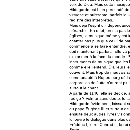
voix de Dieu. Mais cette musique 
Hildegarde est bien persuadé de 
virtuose et puissante, parfois la
registre des interprètes.
Mais déjà l’esprit d’indépendanc
hiérarchie. En effet, on n’a pas 
églises, la musique même y est in
chanter pas plus que celui de par
commence à se faire entendre, ell
doit maintenant parler… elle va 
s’exprimer à la face du monde. Po
instruments de musique que les 
comme elle l’entend. D’ailleurs l
couvent. Mais trop de mauvais sou
communauté à Rupersberg où la r
corporelles de Jutta n’auront plu
surtout le chant.
A partir de 1146, elle se décide, 
rédige ? Volmar sans doute, le la
Hildegarde évidement, laissant ses
du pape Eugène III et surtout de 
ensuite deux autres livres visionna
lui ouvre le dialogue dans plus 
Frédéric I, le roi Conrad II, le ro
Berta…