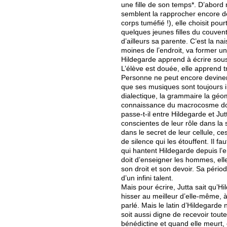
une fille de son temps*. D’abord r
semblent la rapprocher encore de
corps tuméfié !), elle choisit pou
quelques jeunes filles du couvent 
d’ailleurs sa parente. C’est la n
moines de l’endroit, va former u
Hildegarde apprend à écrire sous 
L’élève est douée, elle apprend tr
Personne ne peut encore deviner 
que ses musiques sont toujours in
dialectique, la grammaire la géomé
connaissance du macrocosme dont
passe-t-il entre Hildegarde et J
conscientes de leur rôle dans la 
dans le secret de leur cellule, 
de silence qui les étouffent. Il 
qui hantent Hildegarde depuis l’
doit d’enseigner les hommes, elle 
son droit et son devoir. Sa périod
d’un infini talent.
Mais pour écrire, Jutta sait qu’H
hisser au meilleur d’elle-même, à 
parlé. Mais le latin d’Hildegarde 
soit aussi digne de recevoir toute
bénédictine et quand elle meurt, 