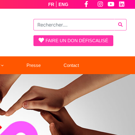
|
FR
ENG
FAIRE UN DON DÉFISCALISÉ
r
Presse
Contact