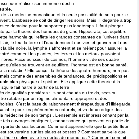
si pour réaliser son immense destin.
euple.
e la médecine monastique et la seule possibilité de soin pour le
ent. L’abbesse se doit de diriger les soins. Mais Hildegarde a trop
 ce domaine pour la supporter plus longtemps. Il faut plonger
uite par la théorie des humeurs du grand Hippocrate, cet équilibre
ette harmonie qui reflète les grandes constantes de l’univers dans
air, le feu, la terre et l’eau dominent nos vies et gouvernent nos
 la bile noire, la lymphe s’affrontent et se mêlent pour assurer la
montré comment les plantes, les terres et les métaux pouvaient
uilibres. Placé au cœur du cosmos, l’homme vit de ses quatre
Tant qu’elles se trouvent en équilibre, l’homme est en bonne santé.
e la maladie ! Elle conçoit la théorie des quatre humeurs, non pas
 mais comme des ensembles de tendances, de prédispositions et
le plan physique et spirituel. Elle applique cette théorie à la
u’le fait naitre à partir de la terre !
 de qualités premières : ils sont chauds ou froids, secs ou
re rétablie par un régime alimentaire approprié et des
hoisies. C’est la base du raisonnement thérapeutique d’Hildegarde.
insatiable pour les phénomènes naturels, et va donc rédiger des
la médecine de son temps . L’ensemble est impressionnant par la
 tels ouvrages impliquent, connaissance qui provient en partie de
n partie de ses lectures. Comment apprend-elle que la petite fleur
est souveraine sur les plaies et bosses ? Comment sait-elle que
dans l’huile d‘olive évite les pertes de mémoires ? Comment connait-