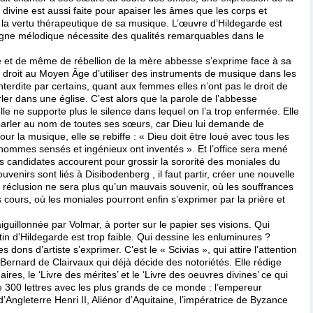
divine est aussi faite pour apaiser les âmes que les corps et
la vertu thérapeutique de sa musique. L’œuvre d’Hildegarde est
 ligne mélodique nécessite des qualités remarquables dans le
e et de même de rébellion de la mère abbesse s’exprime face à sa
le droit au Moyen Âge d’utiliser des instruments de musique dans les
terdite par certains, quant aux femmes elles n’ont pas le droit de
ler dans une église. C’est alors que la parole de l’abbesse
e ne supporte plus le silence dans lequel on l’a trop enfermée. Elle
parler au nom de toutes ses sœurs, car Dieu lui demande de
ur la musique, elle se rebiffe : « Dieu doit être loué avec tous les
hommes sensés et ingénieux ont inventés ». Et l’office sera mené
es candidates accourent pour grossir la sororité des moniales du
venirs sont liés à Disibodenberg , il faut partir, créer une nouvelle
éclusion ne sera plus qu’un mauvais souvenir, où les souffrances
s cours, où les moniales pourront enfin s’exprimer par la prière et
aiguillonnée par Volmar, à porter sur le papier ses visions. Qui
tin d’Hildegarde est trop faible. Qui dessine les enluminures ?
 dons d’artiste s’exprimer. C’est le « Scivias », qui attire l’attention
Bernard de Clairvaux qui déjà décide des notoriétés. Elle rédige
ires, le ‘Livre des mérites’ et le ‘Livre des oeuvres divines’ ce qui
de 300 lettres avec les plus grands de ce monde : l’empereur
i d’Angleterre Henri II, Aliénor d’Aquitaine, l’impératrice de Byzance