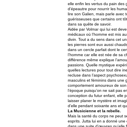
elle enfin les vertus du pain des
d’épeautre pour nourrir les huma
lire son Galien, mais parle avec 
guérisseuses que certains ont tôt
dans sa quête de savoir.
Aidée par Volmar qui lui est dev
médicaux où l’homme est mis au ce
divin. Tout a du sens dans cet un
les pierres sont eux aussi chauds 
dans un cercle parfait dont le ce
l’homme car elle est née de sa ch
différence même explique l’amour
passions. Quelle mystique expéri
quelles lectures pour tout dire i
recluse dans l’aspect psychosexu
masculins et féminins dans une ga
comportement amoureux de son tem
l’époque puisqu’on ne sait pas e
conception du futur enfant, ell
laisser planer le mystère et imag
d’elle pendant soixante ans et 
La Musicienne et la rebelle.
Mais la santé du corps ne peut se
esprits. Jutta lui en a donné une
dans une suite d’œuvres qu’elle 