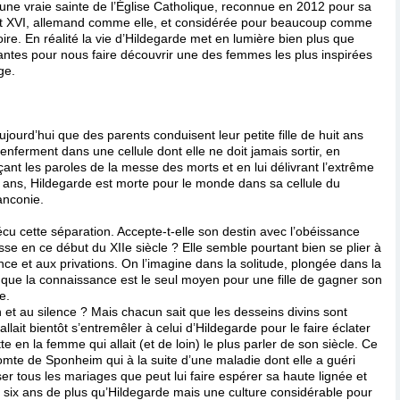
une vraie sainte de l’Église Catholique, reconnue en 2012 pour sa
it XVI, allemand comme elle, et considérée pour beaucoup comme
oire. En réalité la vie d’Hildegarde met en lumière bien plus que
lantes pour nous faire découvrir une des femmes les plus inspirées
ge.
rd’hui que des parents conduisent leur petite fille de huit ans
’enferment dans une cellule dont elle ne doit jamais sortir, en
ant les paroles de la messe des morts et en lui délivrant l’extrême
it ans, Hildegarde est morte pour le monde dans sa cellule du
anconie.
cu cette séparation. Accepte-t-elle son destin avec l’obéissance
esse en ce début du XIIe siècle ? Elle semble pourtant bien se plier à
ence et aux privations. On l’imagine dans la solitude, plongée dans la
à que la connaissance est le seul moyen pour une fille de gagner son
e.
 et au silence ? Mais chacun sait que les desseins divins sont
llait bientôt s’entremêler à celui d’Hildegarde pour le faire éclater
 en la femme qui allait (et de loin) le plus parler de son siècle. Ce
omte de Sponheim qui à la suite d’une maladie dont elle a guéri
r tous les mariages que peut lui faire espérer sa haute lignée et
e six ans de plus qu’Hildegarde mais une culture considérable pour