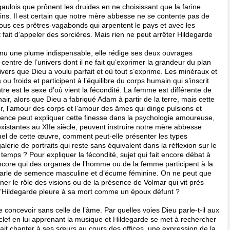
 gaulois que prônent les druides en ne choisissant que la farine
ins. Il est certain que notre mère abbesse ne se contente pas de
tous ces prêtres-vagabonds qui arpentent le pays et avec les
 fait d’appeler des sorcières. Mais rien ne peut arrêter Hildegarde
enu une plume indispensable, elle rédige ses deux ouvrages
ntre de l’univers dont il ne fait qu’exprimer la grandeur du plan
ivers que Dieu a voulu parfait et où tout s’exprime. Les minéraux et
ou froids et participent à l’équilibre du corps humain qui s’inscrit
ntre est le sexe d’où vient la fécondité. La femme est différente de
air, alors que Dieu a fabriqué Adam à partir de la terre, mais cette
, l’amour des corps et l’amour des âmes qui dirige pulsions et
ence peut expliquer cette finesse dans la psychologie amoureuse,
nexistantes au XIIe siècle, peuvent instruire notre mère abbesse
el de cette œuvre, comment peut-elle présenter les types
lerie de portraits qui reste sans équivalent dans la réflexion sur le
ps ? Pour expliquer la fécondité, sujet qui fait encore débat à
ncore qui des organes de l’homme ou de la femme participent à la
e parle de semence masculine et d’écume féminine. On ne peut que
iner le rôle des visions ou de la présence de Volmar qui vit près
qu’Hildegarde pleure à sa mort comme un époux défunt ?
 concevoir sans celle de l’âme. Par quelles voies Dieu parle-t-il aux
 clef en lui apprenant la musique et Hildegarde se met à rechercher
fait chanter à ses sœurs au cours des offices, une expression de la