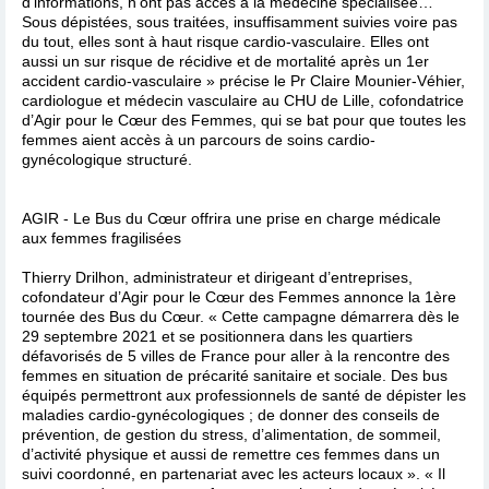
d’informations, n’ont pas accès à la médecine spécialisée…
Sous dépistées, sous traitées, insuffisamment suivies voire pas
du tout, elles sont à haut risque cardio-vasculaire. Elles ont
aussi un sur risque de récidive et de mortalité après un 1er
accident cardio-vasculaire » précise le Pr Claire Mounier-Véhier,
cardiologue et médecin vasculaire au CHU de Lille, cofondatrice
d’Agir pour le Cœur des Femmes, qui se bat pour que toutes les
femmes aient accès à un parcours de soins cardio-
gynécologique structuré.
AGIR - Le Bus du Cœur offrira une prise en charge médicale
aux femmes fragilisées
Thierry Drilhon, administrateur et dirigeant d’entreprises,
cofondateur d’Agir pour le Cœur des Femmes annonce la 1ère
tournée des Bus du Cœur. « Cette campagne démarrera dès le
29 septembre 2021 et se positionnera dans les quartiers
défavorisés de 5 villes de France pour aller à la rencontre des
femmes en situation de précarité sanitaire et sociale. Des bus
équipés permettront aux professionnels de santé de dépister les
maladies cardio-gynécologiques ; de donner des conseils de
prévention, de gestion du stress, d’alimentation, de sommeil,
d’activité physique et aussi de remettre ces femmes dans un
suivi coordonné, en partenariat avec les acteurs locaux ». « Il