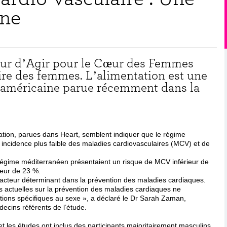
ine
eur d’Agir pour le Cœur des Femmes
ire des femmes. L’alimentation est une
de américaine parue récemment dans la
tion, parues dans Heart, semblent indiquer que le régime
incidence plus faible des maladies cardiovasculaires (MCV) et de
 régime méditerranéen présentaient un risque de MCV inférieur de
ieur de 23 %.
facteur déterminant dans la prévention des maladies cardiaques.
actuelles sur la prévention des maladies cardiaques ne
ons spécifiques au sexe », a déclaré le Dr Sarah Zaman,
ecins référents de l’étude.
t les études ont inclus des participants majoritairement masculins