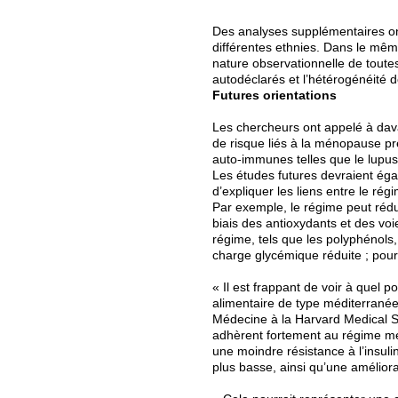
Des analyses supplémentaires on
différentes ethnies. Dans le mêm
nature observationnelle de toutes
autodéclarés et l’hétérogénéité 
Futures orientations
Les chercheurs ont appelé à dav
de risque liés à la ménopause pr
auto-immunes telles que le lupu
Les études futures devraient ég
d’expliquer les liens entre le r
Par exemple, le régime peut rédui
biais des antioxydants et des vo
régime, tels que les polyphénols,
charge glycémique réduite ; pour
« Il est frappant de voir à quel p
alimentaire de type méditerranée
Médecine à la Harvard Medical S
adhèrent fortement au régime méd
une moindre résistance à l’insuli
plus basse, ainsi qu’une améliorat