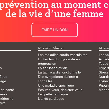
prévention au moment c
de la vie d’une femme
FAIRE UN DON
Mission Alerter
Missi
Les maladies cardio-vasculaires
Les fa
L'infarctus du myocarde en
Activi
progression
Tabac
s
La fibrillation atriale
Hypert
La tachycardie jonctionnelle
Stress
fique
Des symptômes d’alerte à
Nutriti
tage
connaitre
Gynéco
Une maladie spécifique
Pneum
 de santé
Écoutez-vous, dépistez-vous
Médeci
eurs
La greffe cardiaque
 médecine
L'arrêt cardiaque
vité