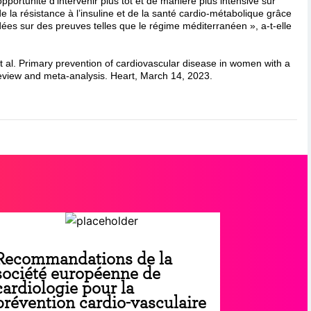
pportunité d’intervenir plus tôt et de manière plus intensive sur
de la résistance à l’insuline et de la santé cardio-métabolique grâce
ées sur des preuves telles que le régime méditerranéen », a-t-elle
et al. Primary prevention of cardiovascular disease in women with a
eview and meta-analysis. Heart, March 14, 2023.
Recommandations de la
société européenne de
cardiologie pour la
prévention cardio-vasculaire