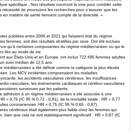
alyse spécifique ; Nos résultats ouvriront la voie pour combler cette
a nécessité de poursuivre les recherches pour s’assurer que les
s en matière de santé tiennent compte de la diversité. »
des publiées entre 2006 et 2021 qui faisaient état du régime
des femmes, soit des résultats stratifiés par sexe. Ont été exclues
rence qu’à certaines composantes du régime méditerranéen ou qui le
rs liés au mode de vie.
nt aux États-Unis et en Europe, ont inclus 722 495 femmes adultes
n suivi médian de 12,5 ans.
e méditerranéen a été définie comme la catégorie la plus élevée
néen. Les MCV incidentes comprenaient les maladies
yocarde, les accidents vasculaires cérébraux, les insuffisances
cardio-vasculaire, les événements cardiaques et cérébro-vasculaires
asculaires survenues par les patients.
e adhésion à un régime méditerranéen a été associée à une
R = 0,76 (IC 95 % 0,72 - 0,81), de la mortalité totale : HR = 0,77
adies coronariennes :HR = 0,75 (IC 95 % 0,65 - 0,87).
aires cérébraux était également plus faible chez les femmes qui
 bien que cela ne soit statistiquement significatif : HR = 0,87 (IC