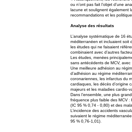
ou n’ont pas fait l’objet d’une an
lacune et soulignent également l
recommandations et les politique
Analyse des résultats
L’analyse systématique de 16 étu
méditerranéen et incluaient soit 
les études qui ne faisaient réfé
combinaient avec d’autres facteu
Les études, menées principaleme
sans antécédents de MCV, avec u
Une meilleure adhésion au régim
d’adhésion au régime méditerra
coronariennes, les infarctus du m
cardiaques, les décès d’origine 
majeurs et les maladies cardio-v
Dans l’ensemble, une plus grand
fréquence plus faible des MCV : H
(IC 95 % 0,74 - 0,80) et des mal
L’incidence des accidents vascul
suivaient le régime méditerranéen,
95 % 0,76-1,01).