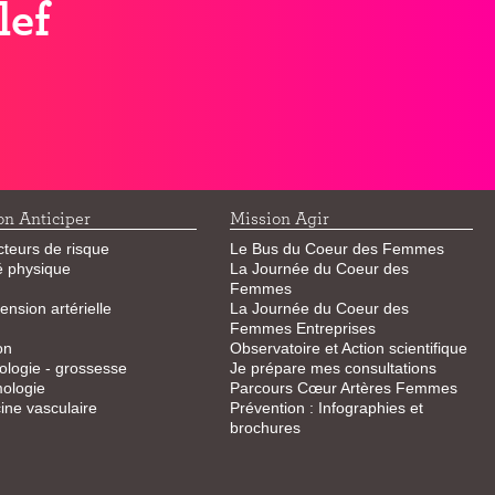
lef
on Anticiper
Mission Agir
cteurs de risque
Le Bus du Coeur des Femmes
té physique
La Journée du Coeur des
Femmes
ension artérielle
La Journée du Coeur des
Femmes Entreprises
on
Observatoire et Action scientifique
logie - grossesse
Je prépare mes consultations
ologie
Parcours Cœur Artères Femmes
ne vasculaire
Prévention : Infographies et
brochures