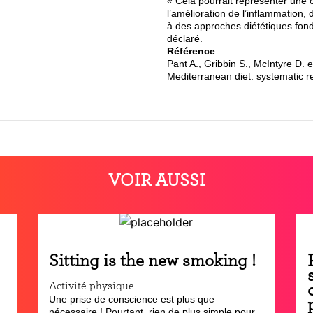
« Cela pourrait représenter une o
l’amélioration de l’inflammation, 
à des approches diététiques fond
déclaré.
Référence
:
Pant A., Gribbin S., McIntyre D. 
Mediterranean diet: systematic r
VOIR AUSSI
Sitting is the new smoking !
Activité physique
Une prise de conscience est plus que
nécessaire ! Pourtant, rien de plus simple pour