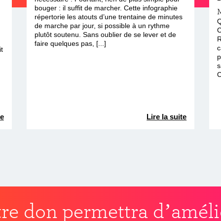
bouger : il suffit de marcher. Cette infographie
répertorie les atouts d’une trentaine de minutes
Q
de marche par jour, si possible à un rythme
C
plutôt soutenu. Sans oublier de se lever et de
R
faire quelques pas, [...]
c
it
p
s
C
te
Lire la suite
re don permettra d’améli