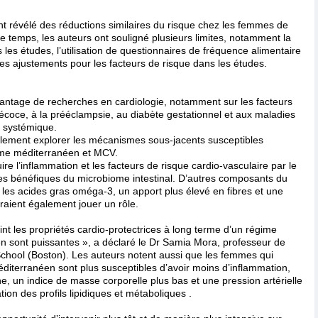
t révélé des réductions similaires du risque chez les femmes de
e temps, les auteurs ont souligné plusieurs limites, notamment la
 les études, l’utilisation de questionnaires de fréquence alimentaire
des ajustements pour les facteurs de risque dans les études.
antage de recherches en cardiologie, notamment sur les facteurs
écoce, à la prééclampsie, au diabète gestationnel et aux maladies
s systémique.
alement explorer les mécanismes sous-jacents susceptibles
égime méditerranéen et MCV.
re l’inflammation et les facteurs de risque cardio-vasculaire par le
ies bénéfiques du microbiome intestinal. D’autres composants du
 les acides gras oméga-3, un apport plus élevé en fibres et une
raient également jouer un rôle.
oint les propriétés cardio-protectrices à long terme d’un régime
n sont puissantes », a déclaré le Dr Samia Mora, professeur de
chool (Boston). Les auteurs notent aussi que les femmes qui
iterranéen sont plus susceptibles d’avoir moins d’inflammation,
ne, un indice de masse corporelle plus bas et une pression artérielle
ion des profils lipidiques et métaboliques .