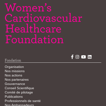
Fondation
Organisation
Nos missions
Nos actions
Nos partenaires
Gouvernance
Conseil Scientifique
Comité de pilotage
Publications
Professionnels de santé
Nos Ambassadeurs