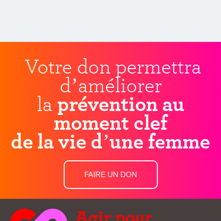
Votre don permettra
d’améliorer
la
prévention au
moment clef
de la vie d’une femme
FAIRE UN DON