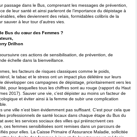
leur passage dans le Bus, comprenant les messages de prévention,
ce de leur santé et ainsi parleront de l’importance du dépistage à
érables, elles deviennent des relais, formidables colibris de la
r sauver à leur tour d’autres vies.
ude Bus du cœur des Femmes ?
teurs,
erry Drilhon
 poursuivre ces actions de sensibilisation, de prévention, de
de échelle dans la bienveillance.
mmes, les facteurs de risques classiques comme le poids,
stérol, le tabac et le stress ont un impact plus délétère sur leurs
de développer ces campagnes de dépistage, prioritairement vers les
ité, pour lesquelles tous les chiffres sont au rouge (rapport du Haut
es 2017). Sauver une vie, c’est dépister au moins un facteur de
cologique et éviter ainsi à la femme de subir une complication
ble.
ns une ville n’est bien évidemment pas suffisant. C’est pour cela que
r des professionnels de santé locaux dans chaque étape du Bus du
avec les services sociaux des villes qui préinscrivent ces
ge, ces femmes sensibilisées sont remises dans un parcours de
iés pour elles. La Caisse Primaire d’Assurance Maladie, sollicitée