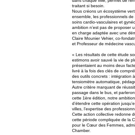
dans chaque ville, permet de rem
traitant si besoin.
Nous créons un écosystème vertu
ensemble, les professionnels de s
soins cardio-vasculaires et gynéc
ambition n’est pas de proposer un
en charge adaptée avec une dém
Claire Mounier Vehier, co-fondat
et Professeur de médecine vascula
« Les résultats de cette étude s
estimons avoir sauvé la vie de
présentaient au moins deux fact
livré à la fois des clés de com
des outils concrets : intégration
tensiomètre automatique, pédago
Autre critère marquant de réussit
passage dans le bus, et parleront
cette 1ère édition, notre ambition
d’étendre cette opération jusqu’e
villes, l’expertise des profession
Cette action collective redonne du
cette période compliquée de la CO
pour le Cœur des Femmes, adminis
Chamber.