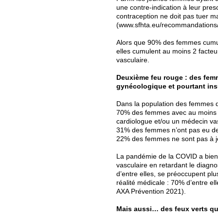
une contre-indication à leur pres
contraception ne doit pas tuer m
(www.sfhta.eu/recommandations
Alors que 90% des femmes cumule
elles cumulent au moins 2 facteu
vasculaire.
Deuxième feu rouge : des femm
gynécologique et pourtant ins
Dans la population des femmes dé
70% des femmes avec au moins 2 
cardiologue et/ou un médecin vas
31% des femmes n’ont pas eu de 
22% des femmes ne sont pas à jo
La pandémie de la COVID a bien j
vasculaire en retardant le diagno
d’entre elles, se préoccupent plu
réalité médicale : 70% d’entre e
AXA Prévention 2021).
Mais aussi… des feux verts qu