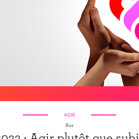
AGIR
Bus
2022 : Agir plutôt que subi