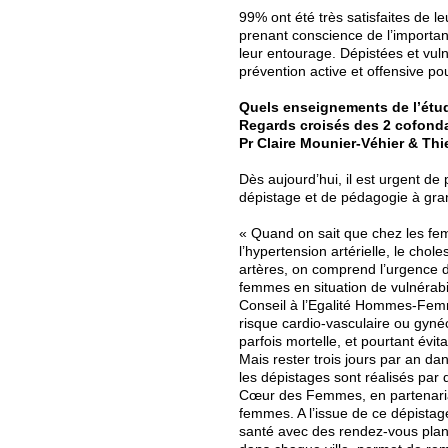
99% ont été très satisfaites de 
prenant conscience de l’importan
leur entourage. Dépistées et vuln
prévention active et offensive pou
Quels enseignements de l’ét
Regards croisés des 2 cofonda
Pr Claire Mounier-Véhier & Thi
Dès aujourd’hui, il est urgent de
dépistage et de pédagogie à gran
« Quand on sait que chez les fe
l’hypertension artérielle, le chole
artères, on comprend l’urgence 
femmes en situation de vulnérabil
Conseil à l’Egalité Hommes-Femm
risque cardio-vasculaire ou gyné
parfois mortelle, et pourtant évita
Mais rester trois jours par an da
les dépistages sont réalisés pa
Cœur des Femmes, en partenariat 
femmes. A l’issue de ce dépista
santé avec des rendez-vous planif