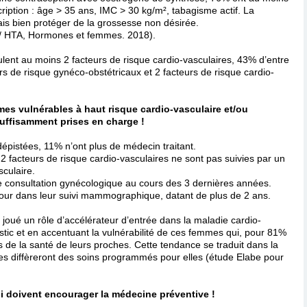
cription : âge > 35 ans, IMC > 30 kg/m², tabagisme actif. La
ais bien protéger de la grossesse non désirée.
/ HTA, Hormones et femmes. 2018).
nt au moins 2 facteurs de risque cardio-vasculaires, 43% d’entre
rs de risque gynéco-obstétricaux et 2 facteurs de risque cardio-
es vulnérables à haut risque cardio-vasculaire et/ou
uffisamment prises en charge !
pistées, 11% n’ont plus de médecin traitant.
facteurs de risque cardio-vasculaires ne sont pas suivies par un
culaire.
consultation gynécologique au cours des 3 dernières années.
ur dans leur suivi mammographique, datant de plus de 2 ans.
oué un rôle d’accélérateur d’entrée dans la maladie cardio-
stic et en accentuant la vulnérabilité de ces femmes qui, pour 81%
s de la santé de leurs proches. Cette tendance se traduit dans la
lles diffèreront des soins programmés pour elles (étude Elabe pour
i doivent encourager la médecine préventive !