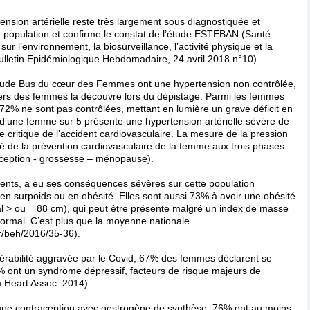
ension artérielle reste très largement sous diagnostiquée et
e population et confirme le constat de l’étude ESTEBAN (Santé
ur l’environnement, la biosurveillance, l’activité physique et la
ulletin Epidémiologique Hebdomadaire, 24 avril 2018 n°10).
étude Bus du cœur des Femmes ont une hypertension non contrôlée,
iers des femmes la découvre lors du dépistage. Parmi les femmes
 72% ne sont pas contrôlées, mettant en lumière un grave déficit en
d’une femme sur 5 présente une hypertension artérielle sévère de
e critique de l’accident cardiovasculaire. La mesure de la pression
clé de la prévention cardiovasculaire de la femme aux trois phases
aception - grossesse – ménopause).
nts, a eu ses conséquences sévères sur cette population
n surpoids ou en obésité. Elles sont aussi 73% à avoir une obésité
 > ou = 88 cm), qui peut être présente malgré un index de masse
 normal. C’est plus que la moyenne nationale
fr/beh/2016/35-36).
érabilité aggravée par le Covid, 67% des femmes déclarent se
6% ont un syndrome dépressif, facteurs de risque majeurs de
m Heart Assoc. 2014).
une contraception avec oestrogène de synthèse, 76% ont au moins