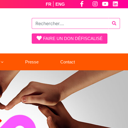
|
FR
ENG
FAIRE UN DON DÉFISCALISÉ
r
Presse
Contact