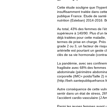
Cette étude souligne que l’hypert
insuffisamment traitée dans cett
publique France. Etude de santé s
nutrition (Esteban) 2014-2016. B
Au total, 43% des femmes de l’
supérieure à 140/90. Plus d’un t
déjà traitées pour cette maladie,
termes de prise en charge. Près 
grade 2 ou 3, un facteur de risqu
artérielle est pourtant un geste 
clés de sa vie hormonale (contr
La pandémie, avec ses confineme
fragilisée avec 68% des femmes e
abdominale (périmètre abdominal
corporelle (IMC= poids/Taille 2)
(http://beh.santepubliquefrance.
Autre conséquence de cette vuln
sentir dans un état de stress, 2
l’accident cardio-vasculaire (J A
Parmi les jeunes femmes ayant 