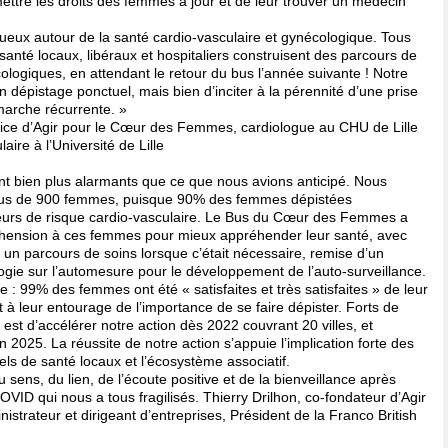
ettre les droits des femmes à jour et de leur trouver un médecin
eux autour de la santé cardio-vasculaire et gynécologique. Tous
anté locaux, libéraux et hospitaliers construisent des parcours de
ologiques, en attendant le retour du bus l’année suivante ! Notre
 dépistage ponctuel, mais bien d’inciter à la pérennité d’une prise
arche récurrente. »
rice d’Agir pour le Cœur des Femmes, cardiologue au CHU de Lille
ire à l’Université de Lille
ont bien plus alarmants que ce que nous avions anticipé. Nous
 plus de 900 femmes, puisque 90% des femmes dépistées
eurs de risque cardio-vasculaire. Le Bus du Cœur des Femmes a
préhension à ces femmes pour mieux appréhender leur santé, avec
 à un parcours de soins lorsque c’était nécessaire, remise d’un
gie sur l’automesure pour le développement de l’auto-surveillance.
e : 99% des femmes ont été « satisfaites et très satisfaites » de leur
 à leur entourage de l’importance de se faire dépister. Forts de
 est d’accélérer notre action dès 2022 couvrant 20 villes, et
n 2025. La réussite de notre action s’appuie l’implication forte des
nels de santé locaux et l’écosystème associatif.
 sens, du lien, de l’écoute positive et de la bienveillance après
VID qui nous a tous fragilisés. Thierry Drilhon, co-fondateur d’Agir
trateur et dirigeant d’entreprises, Président de la Franco British