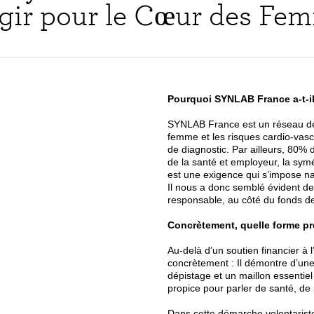
gir pour le Cœur des Fe
Pourquoi SYNLAB France a-t-il 
SYNLAB France est un réseau de 
femme et les risques cardio-vasc
de diagnostic. Par ailleurs, 80%
de la santé et employeur, la sy
est une exigence qui s’impose na
Il nous a donc semblé évident d
responsable, au côté du fonds d
Concrètement, quelle forme p
Au-delà d’un soutien financier à l
concrètement : Il démontre d’une
dépistage et un maillon essentiel 
propice pour parler de santé, de
Dans cette démarche volontariste,