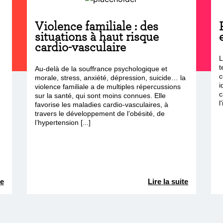
Violence familiale : des
situations à haut risque
cardio-vasculaire
L
t
Au-delà de la souffrance psychologique et
e
c
morale, stress, anxiété, dépression, suicide… la
i
violence familiale a de multiples répercussions
c
sur la santé, qui sont moins connues. Elle
l
favorise les maladies cardio-vasculaires, à
travers le développement de l’obésité, de
l’hypertension [...]
te
Lire la suite