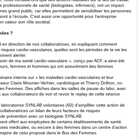
 professionnels de santé (biologistes, infirmiers), ont un impact
es grand public, car elles permettent de sensibiliser les personnes
nt à l’écoute. C’est aussi une opportunité pour l’entreprise
n valeur son rôle sociétal.
nées ?
 en direction de nos collaboratrices, en expliquant comment
 risques cardio-vasculaires, quelles sont les périodes de la vie les
ivent alerter.
 soin de ma santé cardio-vasculaire », conçu par ACF, a ainsi été
rateurs, femmes et hommes qui ont assurément des femmes
.
naire interne sur « les maladies cardio-vasculaires et leur
seur Claire Mounier-Verhier, cardiologue et Thierry Drilhon, co-
des Femmes. Des affiches dans les salles de pause du labo, avec
aux collaborateurs de voir et revoir le replay de cette séance
aboratoires SYNLAB volontaires (60) d’amplifier cette action de
s collaboratrices un bilan de leurs facteurs de risques
n de prévention avec un biologiste SYNLAB.
ment offert aux employées de certains établissements de santé,
lyses médicales, ou encore à des femmes dans un centre d’action
’inspire de celui proposé dans le Bus des Femmes.