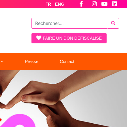
|
FR
ENG
FAIRE UN DON DÉFISCALISÉ
r
Presse
Contact