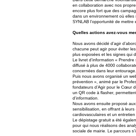
en collaboration avec nos propres
encore plus fort que des campagn
dans un environnement où elles so
SYNLAB l’opportunité de mettre e
Quelles actions avez-vous me
Nous avons décidé d’agir d’abord
chacune peut agir pour éviter les
plus exposées et les signes qui do
Le livret d’information « Prendre
diffusé à plus de 4000 collabo
concernées dans leur entourage
Puis nous avons organisé un webi
prévention », animé par le Profes
fondateurs d’Agir pour le Cœur 
un QR code à flasher, permettent 
d’information.
Nous avons ensuite proposé aux l
sensibilisation, en offrant à leur
cardiovasculaires et un entretie
Le dépistage gratuit a été égale
pour qui nous réalisons des ana
sociale de mairie. Le parcours s