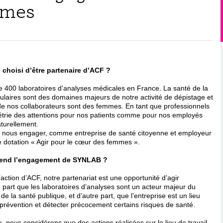
mmes
choisi d’être partenaire d’ACF ?
400 laboratoires d’analyses médicales en France. La santé de la
ulaires sont des domaines majeurs de notre activité de dépistage et
 de nos collaborateurs sont des femmes. En tant que professionnels
métrie des attentions pour nos patients comme pour nos employés
turellement.
e nous engager, comme entreprise de santé citoyenne et employeur
e dotation « Agir pour le cœur des femmes ».
rend l’engagement de SYNLAB ?
’action d’ACF, notre partenariat est une opportunité d’agir
 part que les laboratoires d’analyses sont un acteur majeur du
de la santé publique, et d’autre part, que l’entreprise est un lieu
 prévention et détecter précocement certains risques de santé.
 nous considérons que des actions réalisées sur le lieu de travail,