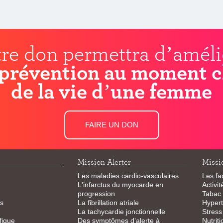
re don permettra d’améli
prévention au moment c
de la vie d’une femme
FAIRE UN DON
Mission Alerter
Missi
Les maladies cardio-vasculaires
Les fa
L'infarctus du myocarde en
Activi
progression
Tabac
s
La fibrillation atriale
Hypert
La tachycardie jonctionnelle
Stress
fique
Des symptômes d’alerte à
Nutriti