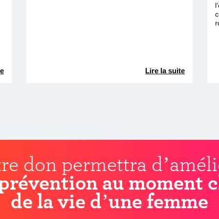
l
c
r
te
Lire la suite
re don permettra d’améli
prévention au moment c
de la vie d’une femme