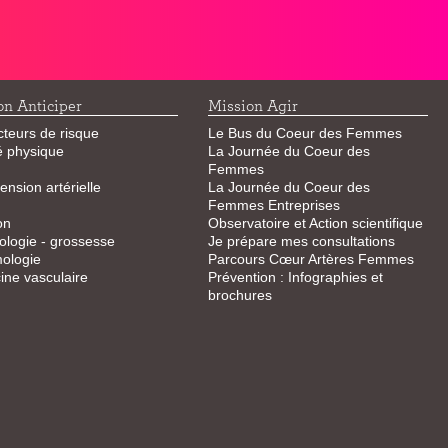
on Anticiper
Mission Agir
cteurs de risque
Le Bus du Coeur des Femmes
té physique
La Journée du Coeur des
Femmes
ension artérielle
La Journée du Coeur des
Femmes Entreprises
on
Observatoire et Action scientifique
logie - grossesse
Je prépare mes consultations
ologie
Parcours Cœur Artères Femmes
ne vasculaire
Prévention : Infographies et
brochures