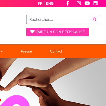
|
FR
ENG
FAIRE UN DON DÉFISCALISÉ
r
Presse
Contact