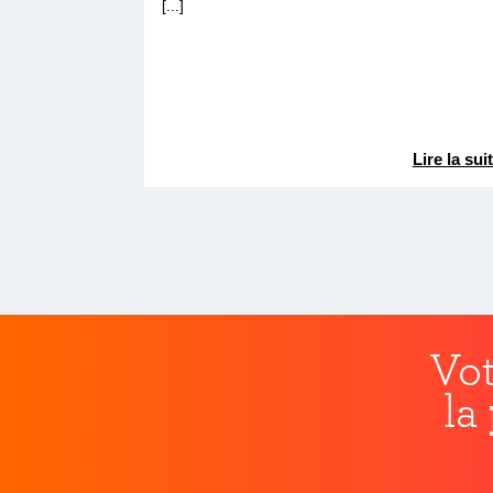
[...]
Lire la sui
Vot
la