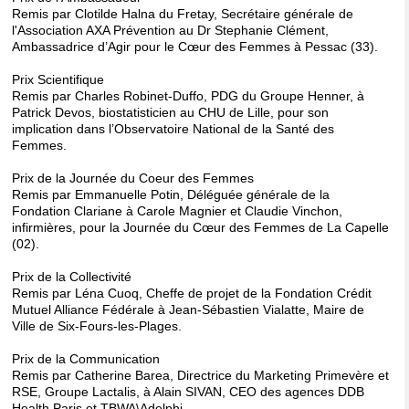
Remis par Clotilde Halna du Fretay, Secrétaire générale de
l'Association AXA Prévention au Dr Stephanie Clément,
Ambassadrice d’Agir pour le Cœur des Femmes à Pessac (33).
Prix Scientifique
Remis par Charles Robinet-Duffo, PDG du Groupe Henner, à
Patrick Devos, biostatisticien au CHU de Lille, pour son
implication dans l’Observatoire National de la Santé des
Femmes.
Prix de la Journée du Coeur des Femmes
Remis par Emmanuelle Potin, Déléguée générale de la
Fondation Clariane à Carole Magnier et Claudie Vinchon,
infirmières, pour la Journée du Cœur des Femmes de La Capelle
(02).
Prix de la Collectivité
Remis par Léna Cuoq, Cheffe de projet de la Fondation Crédit
Mutuel Alliance Fédérale à Jean-Sébastien Vialatte, Maire de
Ville de Six-Fours-les-Plages.
Prix de la Communication
Remis par Catherine Barea, Directrice du Marketing Primevère et
RSE, Groupe Lactalis, à Alain SIVAN, CEO des agences DDB
Health Paris et TBWA\Adelphi.