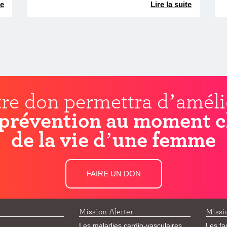
te
Lire la suite
re don permettra d’améli
prévention au moment c
de la vie d’une femme
FAIRE UN DON
Mission Alerter
Missi
Les maladies cardio-vasculaires
Les fa