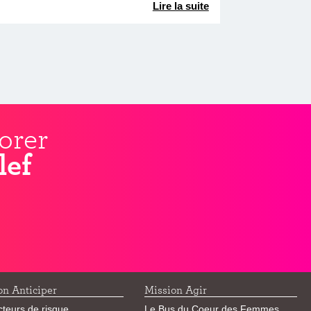
Lire la suite
orer
lef
on Anticiper
Mission Agir
cteurs de risque
Le Bus du Coeur des Femmes