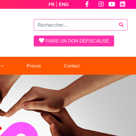
|
FR
ENG
FAIRE UN DON DÉFISCALISÉ
r
Presse
Contact