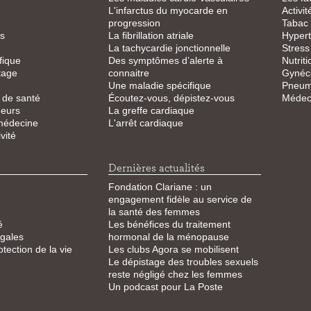
L'infarctus du myocarde en
Activi
progression
Tabac
s
La fibrillation atriale
Hypert
La tachycardie jonctionnelle
Stress
fique
Des symptômes d’alerte à
Nutriti
tage
connaitre
Gynéco
Une maladie spécifique
Pneum
 de santé
Écoutez-vous, dépistez-vous
Médeci
eurs
La greffe cardiaque
 médecine
L'arrêt cardiaque
vité
Dernières actualités
Fondation Clariane : un
engagement fidèle au service de
la santé des femmes
é
Les bénéfices du traitement
égales
hormonal de la ménopause
otection de la vie
Les clubs Agora se mobilisent
Le dépistage des troubles sexuels
reste négligé chez les femmes
Un podcast pour La Poste