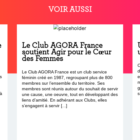
VOIR AUSSI
e
Le Club AGORA France
soutient Agir pour le Cœur
des Femmes
C
d
Le Club AGORA France est un club service
s
e
féminin créé en 1987, regroupant plus de 800
m
membres sur l’ensemble du territoire. Ses
g
membres sont réunis autour du souhait de servir
 à
s
une cause, une oeuvre, tout en développant des
liens d’amitié. En adhérant aux Clubs, elles
s’engagent à servir [...]