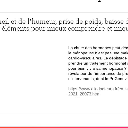
il et de l’humeur, prise de poids, baisse
s éléments pour mieux comprendre et mieu
La chute des hormones peut décl
la ménopause n’est pas une malad
cardio-vasculaires. Le dépistage 
prendre un traitement hormonal su
pour bien vivre sa ménopause ?
révélateur de l’importance de pre
d’intervenants, dont le Pr Gene
https://www.allodocteurs.fr/em
2021_28073.html