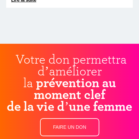
Votre don permettra
d’améliorer
la
prévention au
moment clef
de la vie d’une femme
FAIRE UN DON