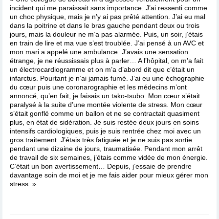
incident qui me paraissait sans importance. J’ai ressenti comme
un choc physique, mais je n’y ai pas prêté attention. J’ai eu mal
dans la poitrine et dans le bras gauche pendant deux ou trois
jours, mais la douleur ne m’a pas alarmée. Puis, un soir, j’étais
en train de lire et ma vue s’est troublée. J’ai pensé à un AVC et
mon mari a appelé une ambulance. J’avais une sensation
étrange, je ne réussissais plus à parler… A l’hôpital, on m’a fait
un électrocardiogramme et on m’a d’abord dit que c’était un
infarctus. Pourtant je n’ai jamais fumé. J’ai eu une échographie
du cœur puis une coronarographie et les médecins m’ont
annoncé, qu’en fait, je faisais un tako-tsubo. Mon cœur s’était
paralysé à la suite d’une montée violente de stress. Mon cœur
s’était gonflé comme un ballon et ne se contractait quasiment
plus, en état de sidération. Je suis restée deux jours en soins
intensifs cardiologiques, puis je suis rentrée chez moi avec un
gros traitement. J’étais très fatiguée et je ne suis pas sortie
pendant une dizaine de jours, traumatisée. Pendant mon arrêt
de travail de six semaines, j’étais comme vidée de mon énergie.
C’était un bon avertissement… Depuis, j’essaie de prendre
davantage soin de moi et je me fais aider pour mieux gérer mon
stress. »