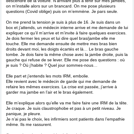
descendre de la voiture. N’arrivant plus à tenir sur mes jambes,
on m’installe alors sur un brancard. On me pose plusieurs
questions (Covid oblige) puis on m’emmène. Je pars seule.
On me prend la tension je suis à plus de 16. Je suis dans un
box et j’attends, un médecin interne arrive et me demande de lui
expliquer ce qu’il m’arrive et m’invite à faire quelques exercices.
Je dois fermer les yeux et lui dire quel bras/jambe elle me
touche. Elle me demande ensuite de mettre mes bras bien
droits devant moi, les doigts écartés et là… Le bras gauche
tombe. Je dois faire la même chose avec la jambe droite, puis la
gauche qui refuse de se lever. Elle me pose des questions : où
je suis ? Où j’habite ? Quel jour sommes-nous…
Elle part et j’entends les mots IRM, embolie.
Elle revient avec le médecin de garde qui me demande de
refaire les mêmes exercices. La crise est passée, j’arrive à
garder ma jambe en l’air et le bras également.
Elle m’explique alors qu’elle va me faire faire une IRM de la tête.
Je craque. Je suis claustrophobe et pas à un petit niveau. Je
panique, je pleure.
Je n’ai pas le choix, les infirmiers sont patients dans l’empathie
même. Ils me rassurent.