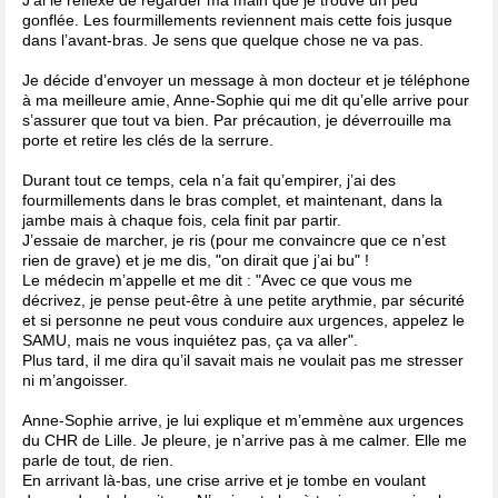
gonflée. Les fourmillements reviennent mais cette fois jusque
dans l’avant-bras. Je sens que quelque chose ne va pas.
Je décide d’envoyer un message à mon docteur et je téléphone
à ma meilleure amie, Anne-Sophie qui me dit qu’elle arrive pour
s’assurer que tout va bien. Par précaution, je déverrouille ma
porte et retire les clés de la serrure.
Durant tout ce temps, cela n’a fait qu’empirer, j’ai des
fourmillements dans le bras complet, et maintenant, dans la
jambe mais à chaque fois, cela finit par partir.
J’essaie de marcher, je ris (pour me convaincre que ce n’est
rien de grave) et je me dis, "on dirait que j’ai bu" !
Le médecin m’appelle et me dit : "Avec ce que vous me
décrivez, je pense peut-être à une petite arythmie, par sécurité
et si personne ne peut vous conduire aux urgences, appelez le
SAMU, mais ne vous inquiétez pas, ça va aller".
Plus tard, il me dira qu’il savait mais ne voulait pas me stresser
ni m’angoisser.
Anne-Sophie arrive, je lui explique et m’emmène aux urgences
du CHR de Lille. Je pleure, je n’arrive pas à me calmer. Elle me
parle de tout, de rien.
En arrivant là-bas, une crise arrive et je tombe en voulant