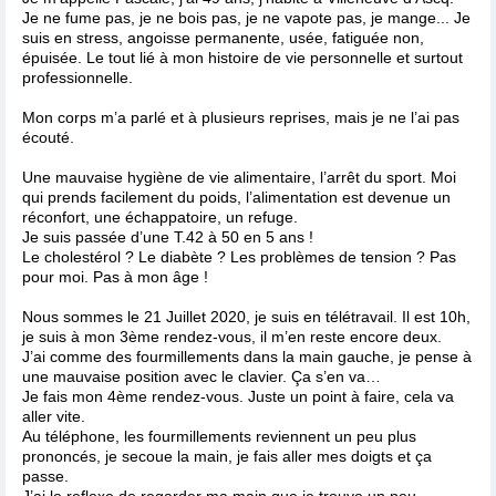
Je ne fume pas, je ne bois pas, je ne vapote pas, je mange... Je
suis en stress, angoisse permanente, usée, fatiguée non,
épuisée. Le tout lié à mon histoire de vie personnelle et surtout
professionnelle.
Mon corps m’a parlé et à plusieurs reprises, mais je ne l’ai pas
écouté.
Une mauvaise hygiène de vie alimentaire, l’arrêt du sport. Moi
qui prends facilement du poids, l’alimentation est devenue un
réconfort, une échappatoire, un refuge.
Je suis passée d’une T.42 à 50 en 5 ans !
Le cholestérol ? Le diabète ? Les problèmes de tension ? Pas
pour moi. Pas à mon âge !
Nous sommes le 21 Juillet 2020, je suis en télétravail. Il est 10h,
je suis à mon 3ème rendez-vous, il m’en reste encore deux.
J’ai comme des fourmillements dans la main gauche, je pense à
une mauvaise position avec le clavier. Ça s’en va…
Je fais mon 4ème rendez-vous. Juste un point à faire, cela va
aller vite.
Au téléphone, les fourmillements reviennent un peu plus
prononcés, je secoue la main, je fais aller mes doigts et ça
passe.
J’ai le reflexe de regarder ma main que je trouve un peu