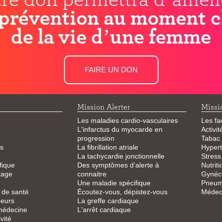
prévention au moment c
de la vie d’une femme
FAIRE UN DON
Mission Alerter
Missi
Les maladies cardio-vasculaires
Les fa
L'infarctus du myocarde en
Activi
progression
Tabac
s
La fibrillation atriale
Hypert
La tachycardie jonctionnelle
Stress
fique
Des symptômes d’alerte à
Nutriti
tage
connaitre
Gynéco
Une maladie spécifique
Pneum
 de santé
Écoutez-vous, dépistez-vous
Médeci
eurs
La greffe cardiaque
 médecine
L'arrêt cardiaque
vité