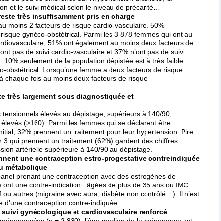
ion et le suivi médical selon le niveau de précarité…
 reste très insuffisamment pris en charge
u moins 2 facteurs de risque cardio-vasculaire. 50%
risque gynéco-obstétrical. Parmi les 3 878 femmes qui ont au
ardiovasculaire, 51% ont également au moins deux facteurs de
ont pas de suivi cardio-vasculaire et 37% n’ont pas de suivi
. 10% seulement de la population dépistée est à très faible
co-obstétrical. Lorsqu’une femme a deux facteurs de risque
à chaque fois au moins deux facteurs de risque
este très largement sous diagnostiquée et
 tensionnels élevés au dépistage, supérieurs à 140/90,
ès élevés (>160). Parmi les femmes qui se déclarent être
initial, 32% prennent un traitement pour leur hypertension. Pire
 3 qui prennent un traitement (62%) gardent des chiffres
sion artérielle supérieure à 140/90 au dépistage.
nent une contraception estro-progestative contreindiquée
ou métabolique
panel prenant une contraception avec des estrogènes de
) ont une contre-indication : âgées de plus de 35 ans ou IMC
 ou autres (migraine avec aura, diabète non contrôlé…). Il n’est
e d’une contraception contre-indiquée.
suivi gynécologique et cardiovasculaire renforcé
ménopausées (n = 2 830), l’âge médian de la ménopause est