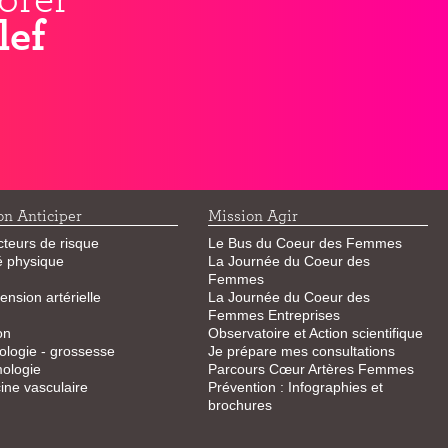
lef
on Anticiper
Mission Agir
cteurs de risque
Le Bus du Coeur des Femmes
té physique
La Journée du Coeur des
Femmes
ension artérielle
La Journée du Coeur des
Femmes Entreprises
on
Observatoire et Action scientifique
logie - grossesse
Je prépare mes consultations
ologie
Parcours Cœur Artères Femmes
ne vasculaire
Prévention : Infographies et
brochures