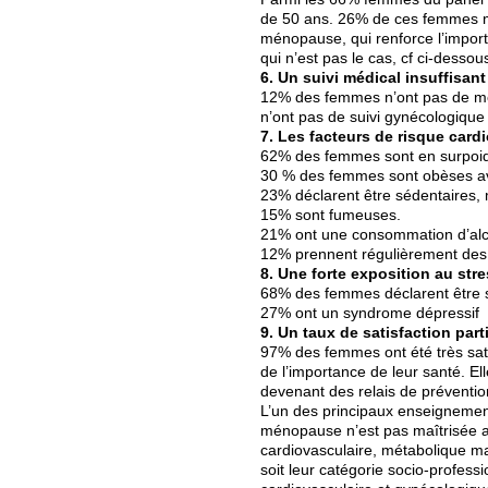
de 50 ans. 26% de ces femmes m
ménopause, qui renforce l’import
qui n’est pas le cas, cf ci-dessou
6. Un suivi médical insuffisant
12% des femmes n’ont pas de méd
n’ont pas de suivi gynécologiqu
7. Les facteurs de risque card
62% des femmes sont en surpoid
30 % des femmes sont obèses av
23% déclarent être sédentaires, m
15% sont fumeuses.
21% ont une consommation d’alco
12% prennent régulièrement de
8. Une forte exposition au str
68% des femmes déclarent être 
27% ont un syndrome dépressif
9. Un taux de satisfaction par
97% des femmes ont été très sati
de l’importance de leur santé. El
devenant des relais de préventio
L’un des principaux enseignement
ménopause n’est pas maîtrisée a
cardiovasculaire, métabolique m
soit leur catégorie socio-professi