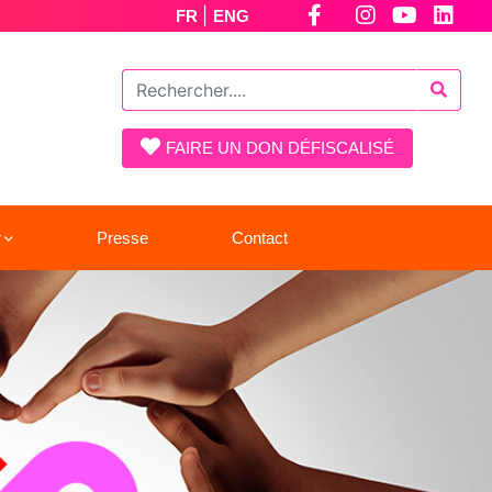
|
FR
ENG
FAIRE UN DON DÉFISCALISÉ
r
Presse
Contact