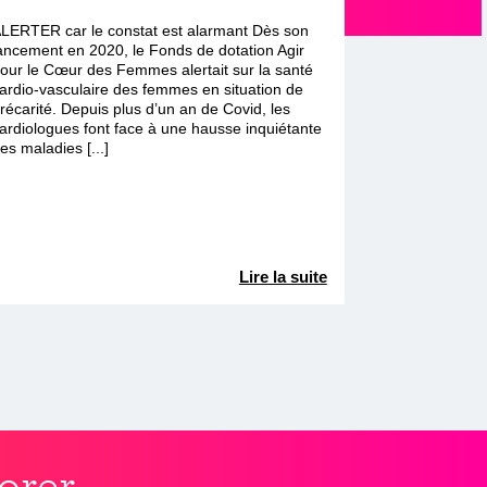
LERTER car le constat est alarmant Dès son
ancement en 2020, le Fonds de dotation Agir
our le Cœur des Femmes alertait sur la santé
ardio-vasculaire des femmes en situation de
récarité. Depuis plus d’un an de Covid, les
ardiologues font face à une hausse inquiétante
es maladies [...]
Lire la suite
orer