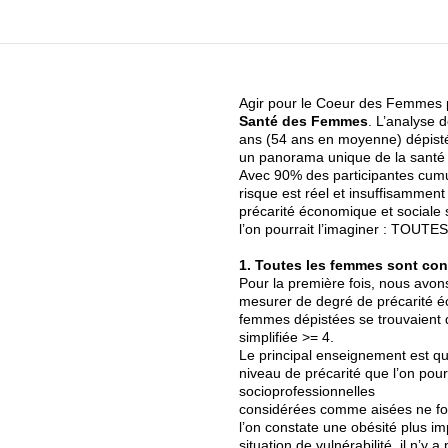
Agir pour le Coeur des Femmes 
Santé des Femmes
. L’analyse
ans (54 ans en moyenne) dépist
un panorama unique de la santé
Avec 90% des participantes cumul
risque est réel et insuffisamment 
précarité économique et sociale s
l’on pourrait l’imaginer : TOUT
1. Toutes les femmes sont co
Pour la première fois, nous avon
mesurer de degré de précarité éc
femmes dépistées se trouvaient d
simplifiée >= 4.
Le principal enseignement est que
niveau de précarité que l’on pour
socioprofessionnelles
considérées comme aisées ne fon
l’on constate une obésité plus 
situation de vulnérabilité, il n’y 