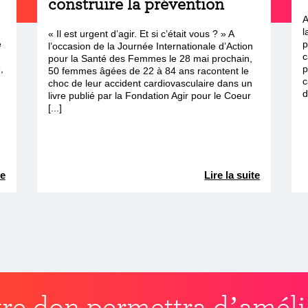
construire la prévention
A
l
« Il est urgent d’agir. Et si c’était vous ? » A
e
p
l’occasion de la Journée Internationale d’Action
c
pour la Santé des Femmes le 28 mai prochain,
,
p
50 femmes âgées de 22 à 84 ans racontent le
c
choc de leur accident cardiovasculaire dans un
d
livre publié par la Fondation Agir pour le Coeur
[...]
te
Lire la suite
re don permettra d’améli