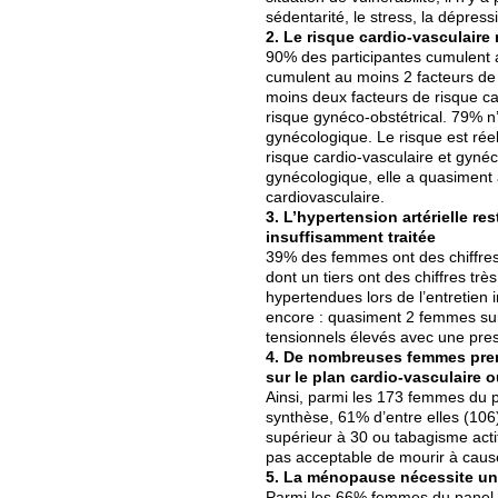
sédentarité, le stress, la dépress
2. Le risque cardio-vasculaire
90% des participantes cumulent a
cumulent au moins 2 facteurs de 
moins deux facteurs de risque c
risque gynéco-obstétrical. 79% n’
gynécologique. Le risque est réel
risque cardio-vasculaire et gyné
gynécologique, elle a quasiment 
cardiovasculaire.
3. L’hypertension artérielle r
insuffisamment traitée
39% des femmes ont des chiffres
dont un tiers ont des chiffres tr
hypertendues lors de l’entretien 
encore : quasiment 2 femmes sur
tensionnels élevés avec une pres
4. De nombreuses femmes pren
sur le plan cardio-vasculaire 
Ainsi, parmi les 173 femmes du 
synthèse, 61% d’entre elles (106
supérieur à 30 ou tabagisme actif
pas acceptable de mourir à caus
5. La ménopause nécessite un 
Parmi les 66% femmes du panel 