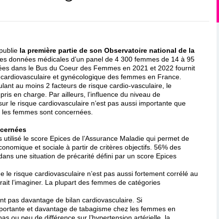
publie
la première partie de son Observatoire national de la
 des données médicales d’un panel de 4 300 femmes de 14 à 95
ées dans le Bus du Coeur des Femmes en 2021 et 2022 fournit
 cardiovasculaire et gynécologique des femmes en France.
ant au moins 2 facteurs de risque cardio-vasculaire, le
pris en charge. Par ailleurs, l’influence du niveau de
ur le risque cardiovasculaire n’est pas aussi importante que
ES les femmes sont concernées.
ncernées
s utilisé le score Epices de l’Assurance Maladie qui permet de
onomique et sociale à partir de critères objectifs. 56% des
ans une situation de précarité défini par un score Epices
 le risque cardiovasculaire n’est pas aussi fortement corrélé au
rait l’imaginer. La plupart des femmes de catégories
t pas davantage de bilan cardiovasculaire. Si
importante et davantage de tabagisme chez les femmes en
a pas ou peu de différence sur l’hypertension artérielle, la