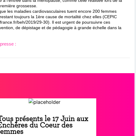
e à l’entrée dans la ménopause, comme celle réalisée lors de la
première grossesse.
rs que les maladies cardiovasculaires tuent encore 200 femmes
restant toujours la 1ère cause de mortalité chez elles (CEPIC
rance.fr/beh/2019/29-30). Il est urgent de poursuivre ces
révention, de dépistage et de pédagogie à grande échelle dans la
presse :
Tous présents le 17 Juin aux
Enchères du Coeur des
femmes