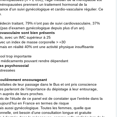
énopausées prennent un traitement hormonal de la
ance d’un suivi gynécologique et cardio-vasculaire régulier. Ce
s.
ecin traitant, 79% n’ont pas de suivi cardiovasculaire, 37%
e (pas d’examen gynécologique depuis plus d’un an).
iovasculaire sont bien présents
s, avec un IMC supérieur à 25
ec un index de masse corporelle > =30
ais en réalité 40% ont une activité physique insuffisante
ol trop importante
s médicaments pouvant rendre dépendant
ess psychosocial
stressées
ticulièrement encourageant
sfaites de leur passage dans le Bus et ont pris conscience
les parleront de l’importance du dépistage à leur entourage,
n auprès de leurs proches.
s de l’étude de ce panel est de constater que l’entrée dans la
ujourd’hui en France en termes de risque
ais aussi gynécologique. Toutes les femmes, quelle que
onnelle, ont besoin d’une consultation longue et gratuite