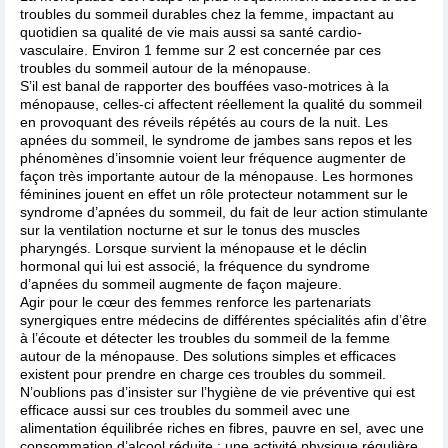
troubles du sommeil durables chez la femme, impactant au
quotidien sa qualité de vie mais aussi sa santé cardio-
vasculaire. Environ 1 femme sur 2 est concernée par ces
troubles du sommeil autour de la ménopause.
S’il est banal de rapporter des bouffées vaso-motrices à la
ménopause, celles-ci affectent réellement la qualité du sommeil
en provoquant des réveils répétés au cours de la nuit. Les
apnées du sommeil, le syndrome de jambes sans repos et les
phénomènes d’insomnie voient leur fréquence augmenter de
façon très importante autour de la ménopause. Les hormones
féminines jouent en effet un rôle protecteur notamment sur le
syndrome d’apnées du sommeil, du fait de leur action stimulante
sur la ventilation nocturne et sur le tonus des muscles
pharyngés. Lorsque survient la ménopause et le déclin
hormonal qui lui est associé, la fréquence du syndrome
d’apnées du sommeil augmente de façon majeure.
Agir pour le cœur des femmes renforce les partenariats
synergiques entre médecins de différentes spécialités afin d’être
à l’écoute et détecter les troubles du sommeil de la femme
autour de la ménopause. Des solutions simples et efficaces
existent pour prendre en charge ces troubles du sommeil.
N’oublions pas d’insister sur l’hygiène de vie préventive qui est
efficace aussi sur ces troubles du sommeil avec une
alimentation équilibrée riches en fibres, pauvre en sel, avec une
consommation d’alcool réduite ; une activité physique régulière