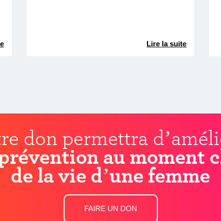
te
Lire la suite
re don permettra d’améli
prévention au moment c
de la vie d’une femme
FAIRE UN DON