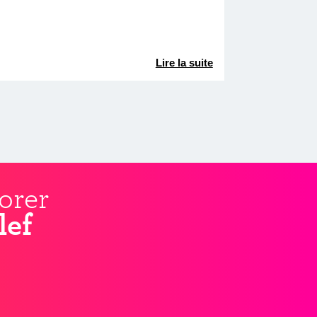
Lire la suite
orer
lef