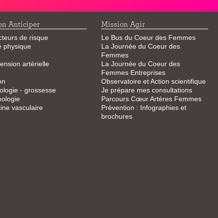
on Anticiper
Mission Agir
cteurs de risque
Le Bus du Coeur des Femmes
té physique
La Journée du Coeur des
Femmes
ension artérielle
La Journée du Coeur des
Femmes Entreprises
on
Observatoire et Action scientifique
logie - grossesse
Je prépare mes consultations
ologie
Parcours Cœur Artères Femmes
ne vasculaire
Prévention : Infographies et
brochures