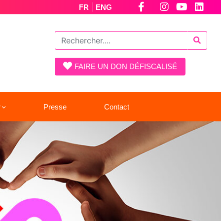
|
FR
ENG
FAIRE UN DON DÉFISCALISÉ
r
Presse
Contact