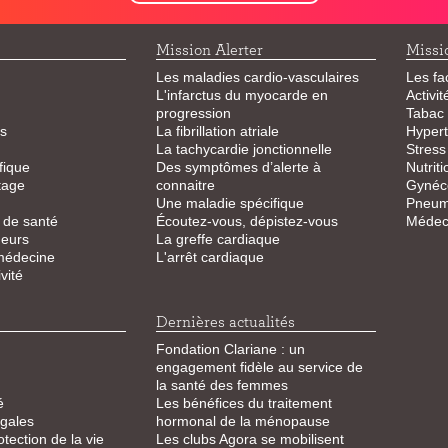
Mission Alerter
Missi
Les maladies cardio-vasculaires
Les fa
L'infarctus du myocarde en
Activi
progression
Tabac
s
La fibrillation atriale
Hypert
La tachycardie jonctionnelle
Stress
fique
Des symptômes d’alerte à
Nutriti
tage
connaitre
Gynéco
Une maladie spécifique
Pneum
 de santé
Écoutez-vous, dépistez-vous
Médeci
eurs
La greffe cardiaque
 médecine
L'arrêt cardiaque
vité
Dernières actualités
Fondation Clariane : un
engagement fidèle au service de
la santé des femmes
é
Les bénéfices du traitement
égales
hormonal de la ménopause
otection de la vie
Les clubs Agora se mobilisent