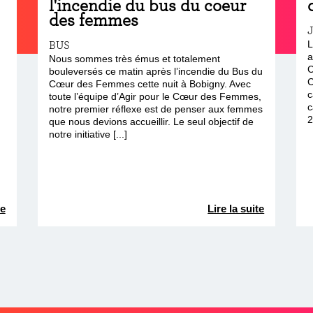
l'incendie du bus du coeur
des femmes
BUS
L
a
Nous sommes très émus et totalement
C
bouleversés ce matin après l’incendie du Bus du
C
Cœur des Femmes cette nuit à Bobigny. Avec
n
c
toute l’équipe d’Agir pour le Cœur des Femmes,
c
notre premier réflexe est de penser aux femmes
2
que nous devions accueillir. Le seul objectif de
notre initiative [...]
te
Lire la suite