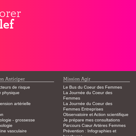
orer
lef
on Anticiper
Mission Agir
cteurs de risque
Le Bus du Coeur des Femmes
té physique
La Journée du Coeur des
Femmes
ension artérielle
La Journée du Coeur des
Femmes Entreprises
on
Observatoire et Action scientifique
logie - grossesse
Je prépare mes consultations
ologie
Parcours Cœur Artères Femmes
ne vasculaire
Prévention : Infographies et