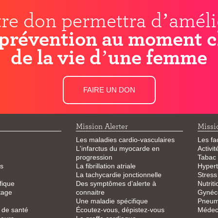
re don permettra d’améli
prévention au moment c
de la vie d’une femme
FAIRE UN DON
Mission Alerter
Missi
Les maladies cardio-vasculaires
Les fa
L'infarctus du myocarde en
Activi
progression
Tabac
s
La fibrillation atriale
Hypert
La tachycardie jonctionnelle
Stress
fique
Des symptômes d’alerte à
Nutriti
tage
connaitre
Gynéco
Une maladie spécifique
Pneum
 de santé
Écoutez-vous, dépistez-vous
Médeci