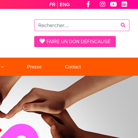
|
FR
ENG
FAIRE UN DON DÉFISCALISÉ
r
Presse
Contact