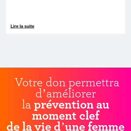
Lire la suite
Votre don permettra
d’améliorer
la
prévention au
moment clef
de la vie d’une femme