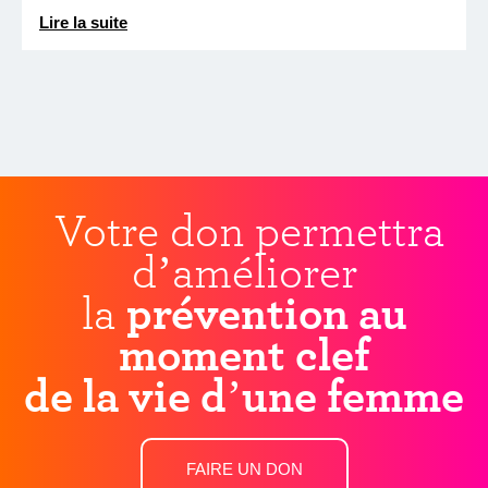
Lire la suite
Votre don permettra
d’améliorer
la
prévention au
moment clef
de la vie d’une femme
FAIRE UN DON