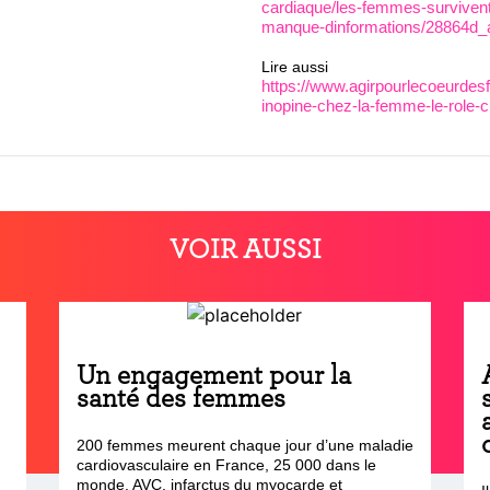
cardiaque/les-femmes-surviven
manque-dinformations/28864d_a
Lire aussi
https://www.agirpourlecoeurdesf
inopine-chez-la-femme-le-role-c
VOIR AUSSI
Un engagement pour la
santé des femmes
200 femmes meurent chaque jour d’une maladie
cardiovasculaire en France, 25 000 dans le
monde. AVC, infarctus du myocarde et