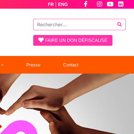
|
FR
ENG
FAIRE UN DON DÉFISCALISÉ
r
Presse
Contact