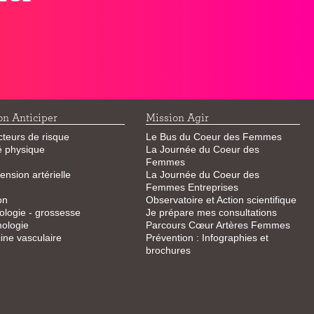
on Anticiper
Mission Agir
cteurs de risque
Le Bus du Coeur des Femmes
té physique
La Journée du Coeur des
Femmes
ension artérielle
La Journée du Coeur des
Femmes Entreprises
on
Observatoire et Action scientifique
logie - grossesse
Je prépare mes consultations
ologie
Parcours Cœur Artères Femmes
ne vasculaire
Prévention : Infographies et
brochures