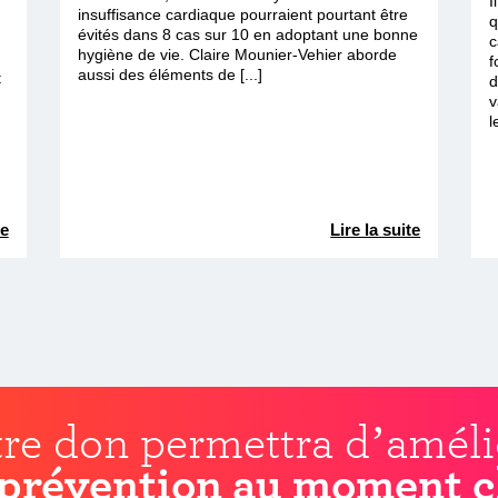
I
insuffisance cardiaque pourraient pourtant être
q
évités dans 8 cas sur 10 en adoptant une bonne
c
hygiène de vie. Claire Mounier-Vehier aborde
f
aussi des éléments de [...]
t
d
v
l
te
Lire la suite
re don permettra d’améli
prévention au moment c