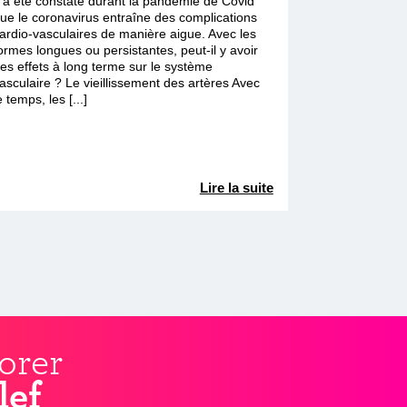
l a été constaté durant la pandémie de Covid
ue le coronavirus entraîne des complications
ardio-vasculaires de manière aigue. Avec les
ormes longues ou persistantes, peut-il y avoir
es effets à long terme sur le système
asculaire ? Le vieillissement des artères Avec
e temps, les [...]
Lire la suite
orer
lef