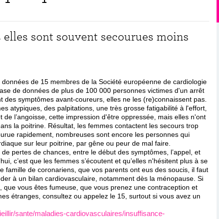
s elles sont souvent secourues moins
s données de 15 membres de la Société européenne de cardiologie
se de données de plus de 100 000 personnes victimes d'un arrêt
 des symptômes avant-coureurs, elles ne les (re)connaissent pas.
s atypiques, des palpitations, une très grosse fatigabilité à l'effort,
 de l’angoisse, cette impression d'être oppressée, mais elles n'ont
ans la poitrine. Résultat, les femmes contactent les secours trop
ourue rapidement, nombreuses sont encore les personnes qui
diaque sur leur poitrine, par gêne ou peur de mal faire.
n de pertes de chances, entre le début des symptômes, l’appel, et
’hui, c’est que les femmes s’écoutent et qu’elles n'hésitent plus à se
ne famille de coronariens, que vos parents ont eus des soucis, il faut
éder à un bilan cardiovasculaire, notamment dès la ménopause. Si
e, que vous êtes fumeuse, que vous prenez une contraception et
s étranges, consultez ou appelez le 15, surtout si vous avez un
ieillir/sante/maladies-cardiovasculaires/insuffisance-