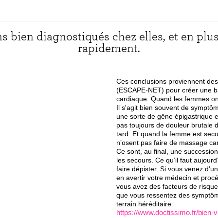
s bien diagnostiqués chez elles, et en plu
rapidement.
Ces conclusions proviennent de
(ESCAPE-NET) pour créer une ba
cardiaque. Quand les femmes ont
Il s'agit bien souvent de symptôme
une sorte de gêne épigastrique et
pas toujours de douleur brutale d
tard. Et quand la femme est sec
n’osent pas faire de massage car
Ce sont, au final, une successio
les secours. Ce qu’il faut aujourd
faire dépister. Si vous venez d’u
en avertir votre médecin et proc
vous avez des facteurs de risqu
que vous ressentez des symptôme
terrain héréditaire.
https://www.doctissimo.fr/bien-v