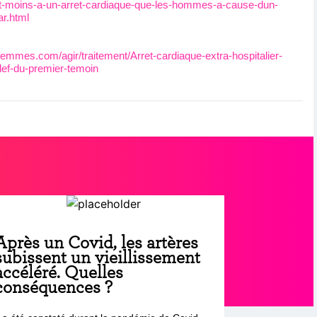
t-moins-a-un-arret-cardiaque-que-les-hommes-a-cause-dun-
r.html
emmes.com/agir/traitement/Arret-cardiaque-extra-hospitalier-
lef-du-premier-temoin
Après un Covid, les artères
subissent un vieillissement
accéléré. Quelles
conséquences ?