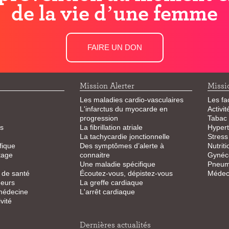
de la vie d’une femme
FAIRE UN DON
Mission Alerter
Missi
Les maladies cardio-vasculaires
Les fa
L'infarctus du myocarde en
Activi
progression
Tabac
s
La fibrillation atriale
Hypert
La tachycardie jonctionnelle
Stress
fique
Des symptômes d’alerte à
Nutriti
tage
connaitre
Gynéco
Une maladie spécifique
Pneum
 de santé
Écoutez-vous, dépistez-vous
Médeci
eurs
La greffe cardiaque
 médecine
L'arrêt cardiaque
vité
Dernières actualités