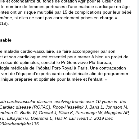
lle et cofondatrice du fonds de dotation Agir pour le Cœur des
le nombre de femmes porteuses d’une maladie cardiaque en âge
ntes ont un risque multiplié par 15 de complications pour leur bébé
e-même, si elles ne sont pas correctement prises en charge ».
019).
sable
 maladie cardio-vasculaire, se faire accompagner par son
t et son cardiologue est essentiel pour mener à bien un projet de
 sécurité optimales, conclut le Pr Geneviève Plu-Bureau,
logie médicale de l’hôpital Port-Royal à Paris. Une contraception
u vert de l’équipe d’experts cardio-obstétricale afin de programmer
linique préparée et optimale pour la mère et l’enfant. »
h cardiovascular disease: evolving trends over 10 years in -the
Cardiac disease (ROPAC). Roos-Hesselink J, Baris L, Johnson M,
Jondeau G, Budts W, Grewal J, Sliwa K, Parsonage W, Maggioni AP,
i L, Elkayam U, Boersma E, Hall R. Eur Heart J. 2019 Dec
93/eurheartj/ehz136.