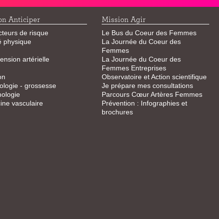
on Anticiper
Mission Agir
cteurs de risque
Le Bus du Coeur des Femmes
té physique
La Journée du Coeur des
Femmes
ension artérielle
La Journée du Coeur des
Femmes Entreprises
on
Observatoire et Action scientifique
logie - grossesse
Je prépare mes consultations
ologie
Parcours Cœur Artères Femmes
ne vasculaire
Prévention : Infographies et
brochures