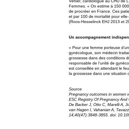
Véhier, cardiologue au CHU de Li
Femmes. « On estime à 150 000 
de procréer en France. Ces patie
et par 100 de mortalité pour ell
(Roos-Hesselinck EHJ 2013 et 2
Un accompagnement indispen
« Pour une femme porteuse d’une
gynécologue, son médecin traitan
grossesse dans des conditions de
responsable de l’unité de gynéco
est conseillée en attendant le fe
la grossesse dans une situation c
Source
Pregnancy outcomes in women wit
ESC Registry Of Pregnancy And 
De Backer J, Otto C, Marelli A, 
van Hagen I, Vahanian A, Tavazz
14;40(47):3848-3855. doi: 10.10