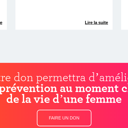
te
Lire la suite
re don permettra d’améli
prévention au moment c
de la vie d’une femme
FAIRE UN DON