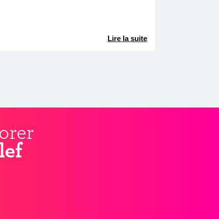
Lire la suite
orer
lef