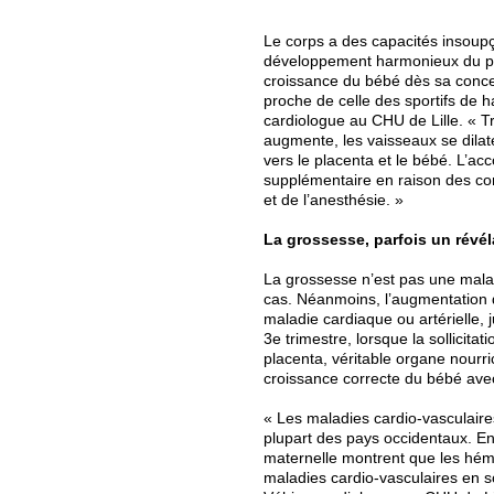
Le corps a des capacités insoup
développement harmonieux du pla
croissance du bébé dès sa concep
proche de celle des sportifs de h
cardiologue au CHU de Lille. « Tr
augmente, les vaisseaux se dilate
vers le placenta et le bébé. L’a
supplémentaire en raison des con
et de l’anesthésie. »
La grossesse, parfois un révé
La grossesse n’est pas une mala
cas. Néanmoins, l’augmentation d
maladie cardiaque ou artérielle,
3e trimestre, lorsque la sollicita
placenta, véritable organe nourr
croissance correcte du bébé ave
« Les maladies cardio-vasculaire
plupart des pays occidentaux. En
maternelle montrent que les hémo
maladies cardio-vasculaires en so