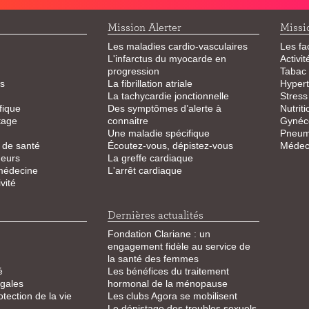
Mission Alerter
Missi
Les maladies cardio-vasculaires
Les fa
L'infarctus du myocarde en
Activi
progression
Tabac
s
La fibrillation atriale
Hypert
La tachycardie jonctionnelle
Stress
fique
Des symptômes d’alerte à
Nutriti
tage
connaitre
Gynéco
Une maladie spécifique
Pneum
 de santé
Écoutez-vous, dépistez-vous
Médeci
eurs
La greffe cardiaque
 médecine
L'arrêt cardiaque
vité
Dernières actualités
Fondation Clariane : un
engagement fidèle au service de
la santé des femmes
é
Les bénéfices du traitement
égales
hormonal de la ménopause
otection de la vie
Les clubs Agora se mobilisent
Le dépistage des troubles sexuels