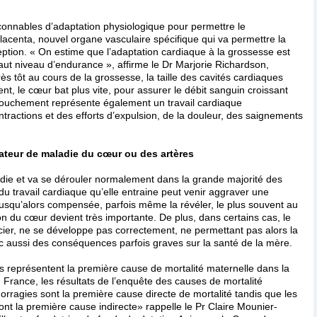
çonnables d’adaptation physiologique pour permettre le
centa, nouvel organe vasculaire spécifique qui va permettre la
tion. « On estime que l’adaptation cardiaque à la grossesse est
aut niveau d’endurance », affirme le Dr Marjorie Richardson,
ès tôt au cours de la grossesse, la taille des cavités cardiaques
nt, le cœur bat plus vite, pour assurer le débit sanguin croissant
ccouchement représente également un travail cardiaque
tractions et des efforts d’expulsion, de la douleur, des saignements
lateur de maladie du cœur ou des artères
die et va se dérouler normalement dans la grande majorité des
u travail cardiaque qu’elle entraine peut venir aggraver une
 jusqu’alors compensée, parfois même la révéler, le plus souvent au
tion du cœur devient très importante. De plus, dans certains cas, le
icier, ne se développe pas correctement, ne permettant pas alors la
c aussi des conséquences parfois graves sur la santé de la mère.
s représentent la première cause de mortalité maternelle dans la
 France, les résultats de l’enquête des causes de mortalité
rragies sont la première cause directe de mortalité tandis que les
nt la première cause indirecte» rappelle le Pr Claire Mounier-