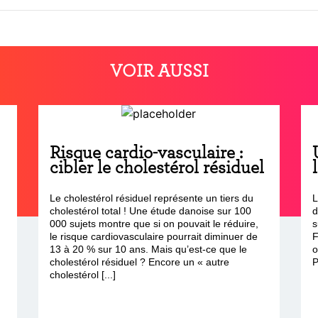
VOIR AUSSI
Risque cardio-vasculaire :
cibler le cholestérol résiduel
Le cholestérol résiduel représente un tiers du
L
cholestérol total ! Une étude danoise sur 100
d
000 sujets montre que si on pouvait le réduire,
s
s
le risque cardiovasculaire pourrait diminuer de
F
13 à 20 % sur 10 ans. Mais qu’est-ce que le
o
cholestérol résiduel ? Encore un « autre
P
cholestérol [...]