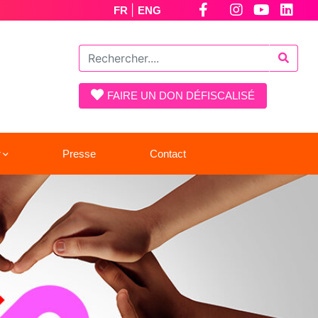
|
FR
ENG
FAIRE UN DON DÉFISCALISÉ
r
Presse
Contact