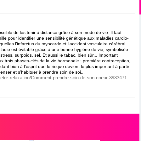
ssible de les tenir à distance grâce à son mode de vie. Il faut
le pour identifier une sensibilité génétique aux maladies cardio-
uelles l'infarctus du myocarde et l'accident vasculaire cérébral.
aladie est évitable grâce à une bonne hygiène de vie, symbolisée
 stress, surpoids, sel. Et aussi le tabac, bien sûr... Important
ux trois phases-clés de la vie hormonale : première contraception,
t bien à l’esprit que le risque devient le plus important à partir
enser et s'habituer à prendre soin de soi...
en-etre-relaxation/Comment-prendre-soin-de-son-coeur-3933471