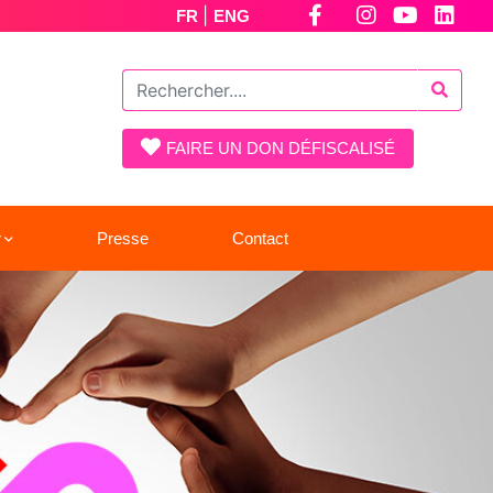
|
FR
ENG
FAIRE UN DON DÉFISCALISÉ
r
Presse
Contact