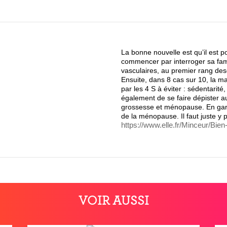
La bonne nouvelle est qu’il est po
commencer par interroger sa famil
vasculaires, au premier rang desq
Ensuite, dans 8 cas sur 10, la m
par les 4 S à éviter : sédentarité,
également de se faire dépister a
grossesse et ménopause. En gardan
de la ménopause. Il faut juste y p
https://www.elle.fr/Minceur/Bi
VOIR AUSSI