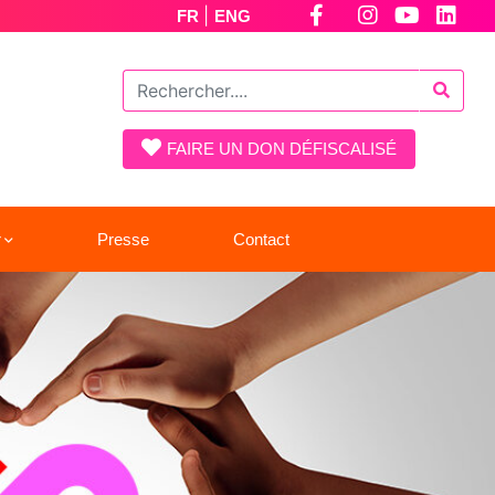
|
FR
ENG
FAIRE UN DON DÉFISCALISÉ
r
Presse
Contact