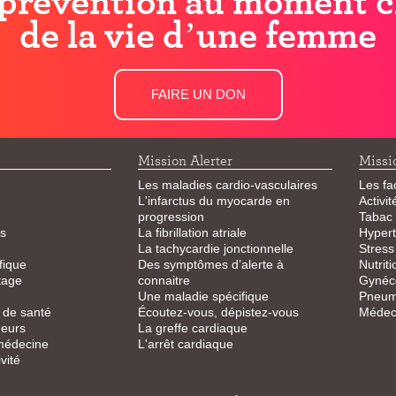
prévention au moment c
de la vie d’une femme
FAIRE UN DON
Mission Alerter
Missi
Les maladies cardio-vasculaires
Les fa
L'infarctus du myocarde en
Activi
progression
Tabac
s
La fibrillation atriale
Hypert
La tachycardie jonctionnelle
Stress
fique
Des symptômes d’alerte à
Nutriti
tage
connaitre
Gynéco
Une maladie spécifique
Pneum
 de santé
Écoutez-vous, dépistez-vous
Médeci
eurs
La greffe cardiaque
 médecine
L'arrêt cardiaque
vité