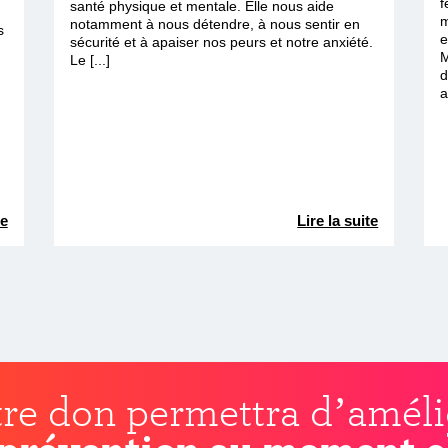
f
santé physique et mentale. Elle nous aide
m
notamment à nous détendre, à nous sentir en
s
e
sécurité et à apaiser nos peurs et notre anxiété.
M
Le [...]
d
a
te
Lire la suite
re don permettra d’améli