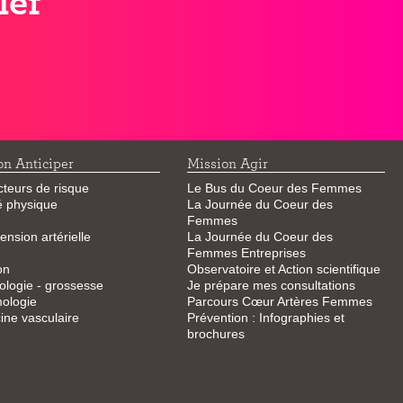
lef
on Anticiper
Mission Agir
cteurs de risque
Le Bus du Coeur des Femmes
té physique
La Journée du Coeur des
Femmes
ension artérielle
La Journée du Coeur des
Femmes Entreprises
on
Observatoire et Action scientifique
logie - grossesse
Je prépare mes consultations
ologie
Parcours Cœur Artères Femmes
ne vasculaire
Prévention : Infographies et
brochures