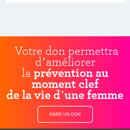
Votre don permettra
d’améliorer
la
prévention au
moment clef
de la vie d’une femme
FAIRE UN DON