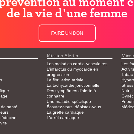
prévention au moment c
de la vie d’une femme
FAIRE UN DON
Mission Alerter
Missi
Les maladies cardio-vasculaires
Les fa
L'infarctus du myocarde en
Activi
progression
Tabac
s
La fibrillation atriale
Hypert
La tachycardie jonctionnelle
Stress
fique
Des symptômes d’alerte à
Nutriti
tage
connaitre
Gynéco
Une maladie spécifique
Pneum
 de santé
Écoutez-vous, dépistez-vous
Médeci
eurs
La greffe cardiaque
 médecine
L'arrêt cardiaque
vité