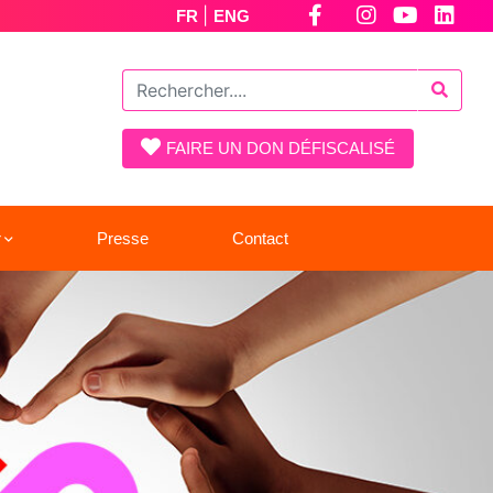
|
FR
ENG
FAIRE UN DON DÉFISCALISÉ
r
Presse
Contact