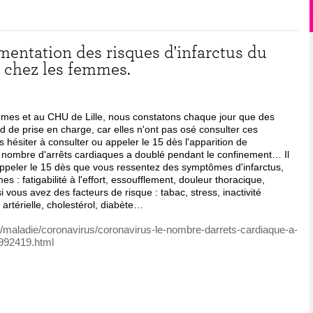
mentation des risques d'infarctus du
t chez les femmes.
mes et au CHU de Lille, nous constatons chaque jour que des
rd de prise en charge, car elles n'ont pas osé consulter ces
s hésiter à consulter ou appeler le 15 dès l'apparition de
 nombre d'arrêts cardiaques a doublé pendant le confinement… Il
appeler le 15 dès que vous ressentez des symptômes d'infarctus,
es : fatigabilité à l'effort, essoufflement, douleur thoracique,
i vous avez des facteurs de risque : tabac, stress, inactivité
artérielle, cholestérol, diabète…
te/maladie/coronavirus/coronavirus-le-nombre-darrets-cardiaque-a-
3992419.html