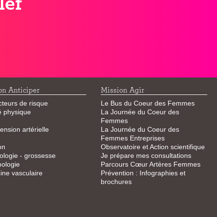
lef
on Anticiper
Mission Agir
cteurs de risque
Le Bus du Coeur des Femmes
té physique
La Journée du Coeur des
Femmes
ension artérielle
La Journée du Coeur des
Femmes Entreprises
on
Observatoire et Action scientifique
logie - grossesse
Je prépare mes consultations
ologie
Parcours Cœur Artères Femmes
ne vasculaire
Prévention : Infographies et
brochures