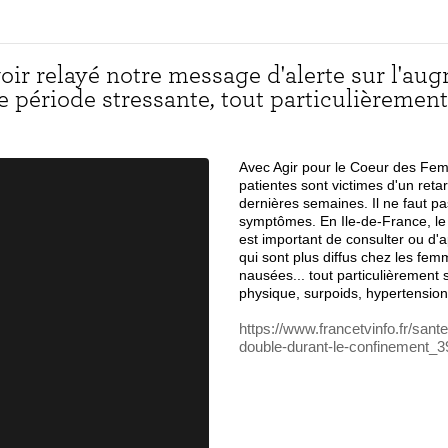
oir relayé notre message d'alerte sur l'aug
 période stressante, tout particulièremen
Avec Agir pour le Coeur des Fem
patientes sont victimes d'un reta
dernières semaines. Il ne faut pa
symptômes. En Ile-de-France, le
est important de consulter ou d'
qui sont plus diffus chez les femm
nausées... tout particulièrement s
physique, surpoids, hypertension 
https://www.francetvinfo.fr/san
double-durant-le-confinement_