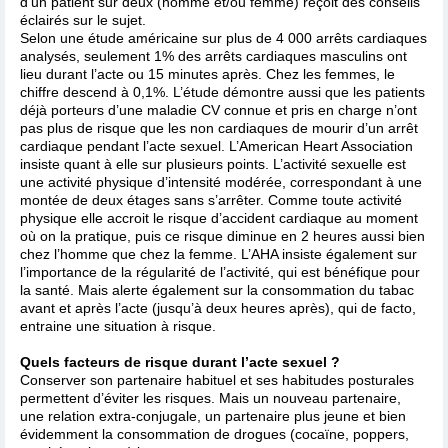
d’un patient sur deux (homme et/ou femme) reçoit des conseils
éclairés sur le sujet.
Selon une étude américaine sur plus de 4 000 arrêts cardiaques
analysés, seulement 1% des arrêts cardiaques masculins ont
lieu durant l’acte ou 15 minutes après. Chez les femmes, le
chiffre descend à 0,1%. L’étude démontre aussi que les patients
déjà porteurs d’une maladie CV connue et pris en charge n’ont
pas plus de risque que les non cardiaques de mourir d’un arrêt
cardiaque pendant l’acte sexuel. L’American Heart Association
insiste quant à elle sur plusieurs points. L’activité sexuelle est
une activité physique d’intensité modérée, correspondant à une
montée de deux étages sans s’arrêter. Comme toute activité
physique elle accroit le risque d’accident cardiaque au moment
où on la pratique, puis ce risque diminue en 2 heures aussi bien
chez l’homme que chez la femme. L’AHA insiste également sur
l’importance de la régularité de l’activité, qui est bénéfique pour
la santé. Mais alerte également sur la consommation du tabac
avant et après l’acte (jusqu’à deux heures après), qui de facto,
entraine une situation à risque.
Quels facteurs de risque durant l’acte sexuel ?
Conserver son partenaire habituel et ses habitudes posturales
permettent d’éviter les risques. Mais un nouveau partenaire,
une relation extra-conjugale, un partenaire plus jeune et bien
évidemment la consommation de drogues (cocaïne, poppers,