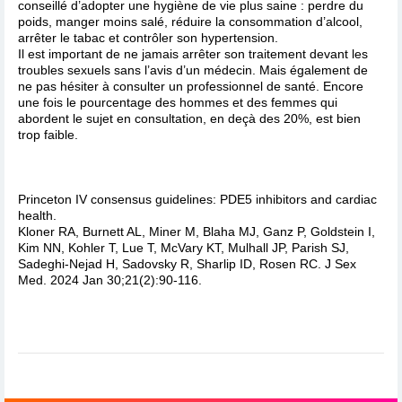
conseillé d’adopter une hygiène de vie plus saine : perdre du
poids, manger moins salé, réduire la consommation d’alcool,
arrêter le tabac et contrôler son hypertension.
Il est important de ne jamais arrêter son traitement devant les
troubles sexuels sans l’avis d’un médecin. Mais également de
ne pas hésiter à consulter un professionnel de santé. Encore
une fois le pourcentage des hommes et des femmes qui
abordent le sujet en consultation, en deçà des 20%, est bien
trop faible.
Princeton IV consensus guidelines: PDE5 inhibitors and cardiac
health.
Kloner RA, Burnett AL, Miner M, Blaha MJ, Ganz P, Goldstein I,
Kim NN, Kohler T, Lue T, McVary KT, Mulhall JP, Parish SJ,
Sadeghi-Nejad H, Sadovsky R, Sharlip ID, Rosen RC. J Sex
Med. 2024 Jan 30;21(2):90-116.