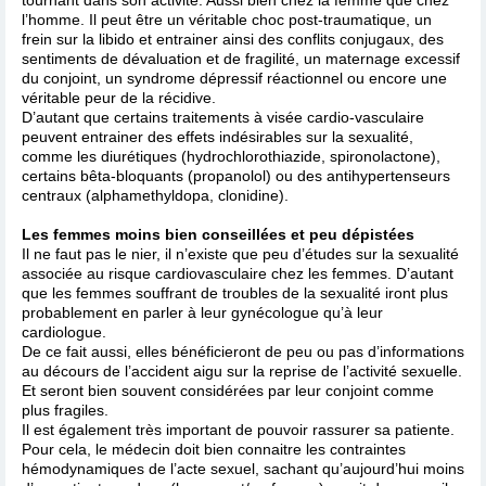
l’homme. Il peut être un véritable choc post-traumatique, un
frein sur la libido et entrainer ainsi des conflits conjugaux, des
sentiments de dévaluation et de fragilité, un maternage excessif
du conjoint, un syndrome dépressif réactionnel ou encore une
véritable peur de la récidive.
D’autant que certains traitements à visée cardio-vasculaire
peuvent entrainer des effets indésirables sur la sexualité,
comme les diurétiques (hydrochlorothiazide, spironolactone),
certains bêta-bloquants (propanolol) ou des antihypertenseurs
centraux (alphamethyldopa, clonidine).
Les femmes moins bien conseillées et peu dépistées
Il ne faut pas le nier, il n’existe que peu d’études sur la sexualité
associée au risque cardiovasculaire chez les femmes. D’autant
que les femmes souffrant de troubles de la sexualité iront plus
probablement en parler à leur gynécologue qu’à leur
cardiologue.
De ce fait aussi, elles bénéficieront de peu ou pas d’informations
au décours de l’accident aigu sur la reprise de l’activité sexuelle.
Et seront bien souvent considérées par leur conjoint comme
plus fragiles.
Il est également très important de pouvoir rassurer sa patiente.
Pour cela, le médecin doit bien connaitre les contraintes
hémodynamiques de l’acte sexuel, sachant qu’aujourd’hui moins