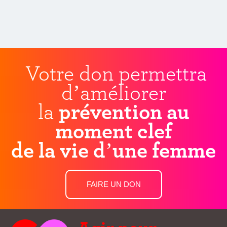
Votre don permettra
d’améliorer
la
prévention au
moment clef
de la vie d’une femme
FAIRE UN DON