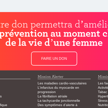
re don permettra d’améli
prévention au moment c
de la vie d’une femme
FAIRE UN DON
Mission Alerter
Missi
Les maladies cardio-vasculaires
Les fa
L'infarctus du myocarde en
Activi
progression
Tabac
s
La fibrillation atriale
Hypert
La tachycardie jonctionnelle
Stress
fique
Des symptômes d’alerte à
Nutriti