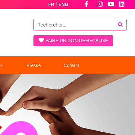
|
FR
ENG
FAIRE UN DON DÉFISCALISÉ
r
Presse
Contact