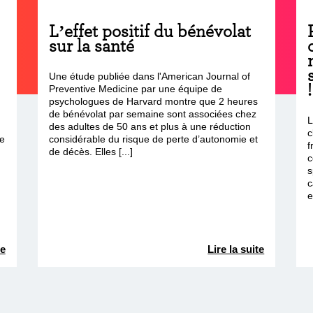
L’effet positif du bénévolat
sur la santé
Une étude publiée dans l'American Journal of
!
Preventive Medicine par une équipe de
psychologues de Harvard montre que 2 heures
de bénévolat par semaine sont associées chez
L
des adultes de 50 ans et plus à une réduction
c
le
considérable du risque de perte d’autonomie et
f
de décès. Elles [...]
c
s
c
e
te
Lire la suite