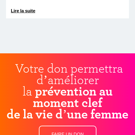
Lire la suite
Votre don permettra
d’améliorer
la
prévention au
moment clef
de la vie d’une femme
FAIRE UN DON