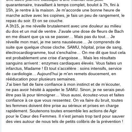
quarantenaire, travaillant à temps complet, boulot à 7h, fini à
15h, je rentre à la maison. Je m'accorde une bonne heure de
marche active avec les copines, je fais un peu de rangement, le
repas du soir. Et on se couche.
A 3h15, je me réveille brutalement avec une douleur au milieu
du dos et un mal de ventre. J’avale une dose de fleurs de Bach
en me disant que ça va se passer… Mais pas du tout… Je
réveille mon mari, je me sens nauséeuse… Je comprends de
suite que quelque chose cloche. SAMU, hôpital, prise de sang,
électrocardiogramme, tout s'enchaîne… On me dit que tout cela
est probablement une crise d’angoisse… Mais les résultats
sanguins arrivent : enzymes cardiaques élevés. Vous faites un
infarctus, Madame ! Et tout s’accélère : soins intensifs, service
de cardiologie… Aujourd'hui je m'en remets doucement, en
rééducation pour plusieurs semaines.
J’ai bien fait de faire confiance à mon instinct et de m’écouter,
ne pas avoir hésité à appeler le SAMU. Sinon, je ne serais peut-
être pas là pour témoigner… Vous aussi, écoutez-vous et faites
confiance à ce que vous ressentez. On va faire du bruit, toutes
les femmes doivent être prise au sérieux et prises en charge
rapidement. Soutenons toutes ensemble les actions de Agir
pour le Cœur des Femmes. Il n’est jamais trop tard pour sauver
des vies autour de nous tels de petits colibris de la prévention !