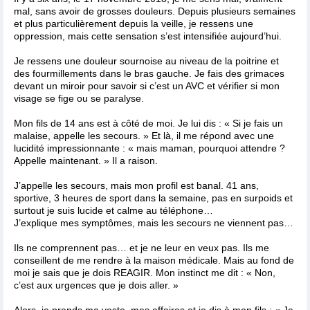
mal, sans avoir de grosses douleurs. Depuis plusieurs semaines
et plus particulièrement depuis la veille, je ressens une
oppression, mais cette sensation s’est intensifiée aujourd’hui.
Je ressens une douleur sournoise au niveau de la poitrine et
des fourmillements dans le bras gauche. Je fais des grimaces
devant un miroir pour savoir si c’est un AVC et vérifier si mon
visage se fige ou se paralyse.
Mon fils de 14 ans est à côté de moi. Je lui dis : « Si je fais un
malaise, appelle les secours. » Et là, il me répond avec une
lucidité impressionnante : « mais maman, pourquoi attendre ?
Appelle maintenant. » Il a raison.
J’appelle les secours, mais mon profil est banal. 41 ans,
sportive, 3 heures de sport dans la semaine, pas en surpoids et
surtout je suis lucide et calme au téléphone…
J’explique mes symptômes, mais les secours ne viennent pas…
Ils ne comprennent pas… et je ne leur en veux pas. Ils me
conseillent de me rendre à la maison médicale. Mais au fond de
moi je sais que je dois REAGIR. Mon instinct me dit : « Non,
c’est aux urgences que je dois aller. »
Alors, je prends ma veste, mes affaires et je dis à mon fils : « Je