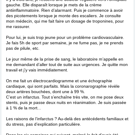
gauche. Elle disparaît lorsque je mets de la crème
antiinflammatoire. Rien d’alarmant. Puis je commence à avoir
des picotements lorsque je monte des escaliers. Je consulte
mon médecin, qui me fait faire un dosage de troponines, pour
me rassurer.
Pour lui, je suis trop jeune pour un problème cardiovasculaire.
Je fais 5h de sport par semaine, je ne fume pas, je ne prends
pas de pilule, etc.
Le jour même de la prise de sang, le laboratoire m’appelle en
me demandant d’aller tout de suite aux urgences. Je quitte mon
travail et j’y vais immédiatement.
On me fait un électrocardiogramme et une échographie
cardiaque, qui sont parfaits. Mais la coronarographie révèle
deux artères bouchées, dont une à 99 %.
C’est un infarctus. Tout s’enchaîne très vite, on me pose deux
stents, puis je passe deux nuits en réanimation. Je suis passée
à 1 % de la mort...
Les raisons de l’infarctus ? Au-delà des antécédents familiaux et
du stress, pas d’explication particulière.
Dans les six semaines qui suivent, malgré le fait d’avoir été