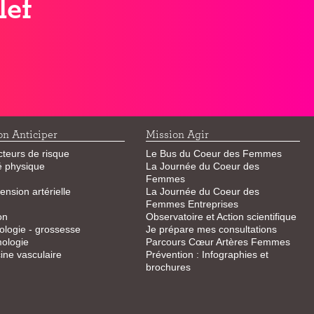
lef
on Anticiper
Mission Agir
cteurs de risque
Le Bus du Coeur des Femmes
té physique
La Journée du Coeur des
Femmes
ension artérielle
La Journée du Coeur des
Femmes Entreprises
on
Observatoire et Action scientifique
logie - grossesse
Je prépare mes consultations
ologie
Parcours Cœur Artères Femmes
ne vasculaire
Prévention : Infographies et
brochures