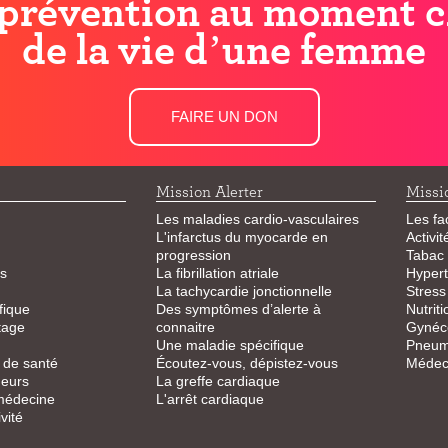
prévention au moment c
de la vie d’une femme
FAIRE UN DON
Mission Alerter
Missi
Les maladies cardio-vasculaires
Les fa
L'infarctus du myocarde en
Activi
progression
Tabac
s
La fibrillation atriale
Hypert
La tachycardie jonctionnelle
Stress
fique
Des symptômes d’alerte à
Nutriti
tage
connaitre
Gynéco
Une maladie spécifique
Pneum
 de santé
Écoutez-vous, dépistez-vous
Médeci
eurs
La greffe cardiaque
 médecine
L'arrêt cardiaque
vité