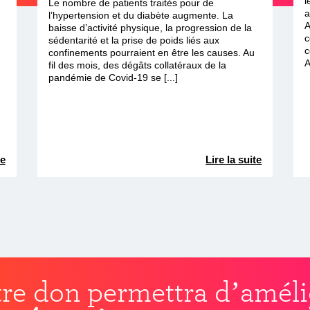
l
Le nombre de patients traités pour de
a
l’hypertension et du diabète augmente. La
A
baisse d’activité physique, la progression de la
c
sédentarité et la prise de poids liés aux
c
confinements pourraient en être les causes. Au
A
fil des mois, des dégâts collatéraux de la
pandémie de Covid-19 se [...]
te
Lire la suite
re don permettra d’améli