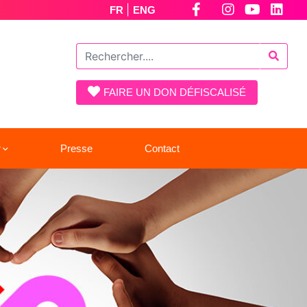
|
FR
ENG
FAIRE UN DON DÉFISCALISÉ
r
Presse
Contact