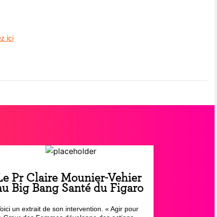
z ici
Le Pr Claire Mounier-Vehier
au Big Bang Santé du Figaro
oici un extrait de son intervention. « Agir pour