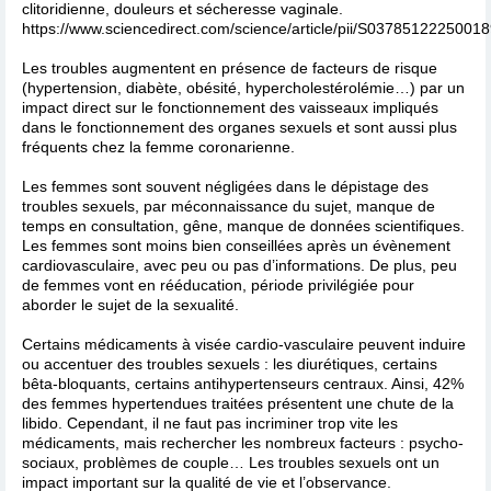
clitoridienne, douleurs et sécheresse vaginale.
https://www.sciencedirect.com/science/article/pii/S0378512225001
Les troubles augmentent en présence de facteurs de risque
(hypertension, diabète, obésité, hypercholestérolémie…) par un
impact direct sur le fonctionnement des vaisseaux impliqués
dans le fonctionnement des organes sexuels et sont aussi plus
fréquents chez la femme coronarienne.
Les femmes sont souvent négligées dans le dépistage des
troubles sexuels, par méconnaissance du sujet, manque de
temps en consultation, gêne, manque de données scientifiques.
Les femmes sont moins bien conseillées après un évènement
cardiovasculaire, avec peu ou pas d’informations. De plus, peu
de femmes vont en rééducation, période privilégiée pour
aborder le sujet de la sexualité.
Certains médicaments à visée cardio-vasculaire peuvent induire
ou accentuer des troubles sexuels : les diurétiques, certains
bêta-bloquants, certains antihypertenseurs centraux. Ainsi, 42%
des femmes hypertendues traitées présentent une chute de la
libido. Cependant, il ne faut pas incriminer trop vite les
médicaments, mais rechercher les nombreux facteurs : psycho-
sociaux, problèmes de couple… Les troubles sexuels ont un
impact important sur la qualité de vie et l’observance.