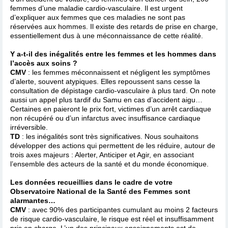
femmes d’une maladie cardio-vasculaire. Il est urgent
d’expliquer aux femmes que ces maladies ne sont pas
réservées aux hommes. Il existe des retards de prise en charge,
essentiellement dus à une méconnaissance de cette réalité.
Y a-t-il des inégalités entre les femmes et les hommes dans
l’accès aux soins ?
CMV
: les femmes méconnaissent et négligent les symptômes
d’alerte, souvent atypiques. Elles repoussent sans cesse la
consultation de dépistage cardio-vasculaire à plus tard. On note
aussi un appel plus tardif du Samu en cas d’accident aigu…
Certaines en paieront le prix fort, victimes d’un arrêt cardiaque
non récupéré ou d’un infarctus avec insuffisance cardiaque
irréversible.
TD
: les inégalités sont très significatives. Nous souhaitons
développer des actions qui permettent de les réduire, autour de
trois axes majeurs : Alerter, Anticiper et Agir, en associant
l’ensemble des acteurs de la santé et du monde économique.
Les données recueillies dans le cadre de votre
Observatoire National de la Santé des Femmes sont
alarmantes…
CMV
: avec 90% des participantes cumulant au moins 2 facteurs
de risque cardio-vasculaire, le risque est réel et insuffisamment
pris en charge. L’un des principaux enseignements est de