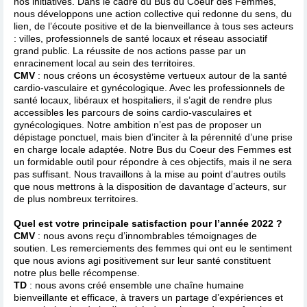
nos initiatives. Dans le cadre du Bus du Coeur des Femmes,
nous développons une action collective qui redonne du sens, du
lien, de l’écoute positive et de la bienveillance à tous ses acteurs
: villes, professionnels de santé locaux et réseau associatif
grand public. La réussite de nos actions passe par un
enracinement local au sein des territoires.
CMV
: nous créons un écosystème vertueux autour de la santé
cardio-vasculaire et gynécologique. Avec les professionnels de
santé locaux, libéraux et hospitaliers, il s’agit de rendre plus
accessibles les parcours de soins cardio-vasculaires et
gynécologiques. Notre ambition n’est pas de proposer un
dépistage ponctuel, mais bien d’inciter à la pérennité d’une prise
en charge locale adaptée. Notre Bus du Coeur des Femmes est
un formidable outil pour répondre à ces objectifs, mais il ne sera
pas suffisant. Nous travaillons à la mise au point d’autres outils
que nous mettrons à la disposition de davantage d’acteurs, sur
de plus nombreux territoires.
Quel est votre principale satisfaction pour l’année 2022 ?
CMV
: nous avons reçu d’innombrables témoignages de
soutien. Les remerciements des femmes qui ont eu le sentiment
que nous avions agi positivement sur leur santé constituent
notre plus belle récompense.
TD
: nous avons créé ensemble une chaîne humaine
bienveillante et efficace, à travers un partage d’expériences et