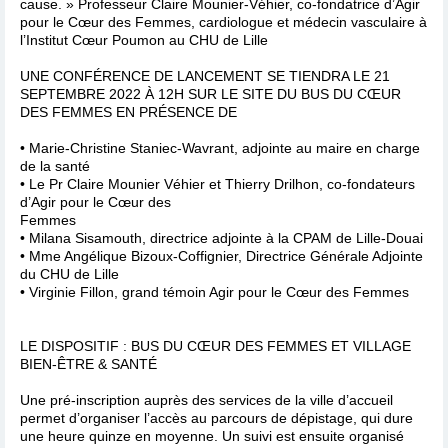
cause. » Professeur Claire Mounier-Véhier, co-fondatrice d’Agir
pour le Cœur des Femmes, cardiologue et médecin vasculaire à
l’Institut Cœur Poumon au CHU de Lille
UNE CONFÉRENCE DE LANCEMENT SE TIENDRA LE 21
SEPTEMBRE 2022 À 12H SUR LE SITE DU BUS DU CŒUR
DES FEMMES EN PRÉSENCE DE
• Marie-Christine Staniec-Wavrant, adjointe au maire en charge
de la santé
• Le Pr Claire Mounier Véhier et Thierry Drilhon, co-fondateurs
d’Agir pour le Cœur des
Femmes
• Milana Sisamouth, directrice adjointe à la CPAM de Lille-Douai
• Mme Angélique Bizoux-Coffignier, Directrice Générale Adjointe
du CHU de Lille
• Virginie Fillon, grand témoin Agir pour le Cœur des Femmes
LE DISPOSITIF : BUS DU CŒUR DES FEMMES ET VILLAGE
BIEN-ÊTRE & SANTÉ
Une pré-inscription auprès des services de la ville d’accueil
permet d’organiser l’accès au parcours de dépistage, qui dure
une heure quinze en moyenne. Un suivi est ensuite organisé