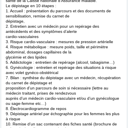
santé de la Caisse nationale d’Assurance maladie.
Le dépistage en 10 étapes :
1. Accueil : présentation du parcours et des documents de
sensibilisation, remise du carnet de
dépistage,
2. Entretien avec un médecin pour un repérage des
antécédents et des symptômes d’alerte
cardio-vasculaires
3. Risque cardio-vasculaire : mesures de pression artérielle
4. Risque métabolique : mesure poids, taille et périmètre
abdominal, dosages capillaires de la
glycémie et des lipides
5. Addictologie : entretien de repérage (alcool, tabagisme…)
6. Gynécologie : entretien et repérage des situations à risque
avec volet gynéco-obstétrical
7. Bilan : synthèse du dépistage avec un médecin, récupération
du carnet de dépistage et
proposition d’un parcours de soin si nécessaire (lettre au
médecin traitant, prises de rendezvous
auprès d’un médecin cardio-vasculaire et/ou d’un gynécologue
ou sage-femme etc…)
8. Électrocardiogramme de repos
9. Dépistage artériel par échographie pour les femmes les plus
à risque
10. Remise d’un sac contenant des fiches santé (brochure de