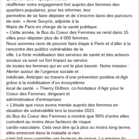
réaffirmer notre engagement fort auprès des femmes des
quartiers populaires, pour les informer, leur
permettre de se faire dépister et de s’inscrire dans des parcours
de soin. » Anne Souyris, adjointe à la
Maire de Paris en charge de la santé publique.
« Cette année, le Bus du Coeur des Femmes se rend dans 15
villes pour dépister plus de 4 000 femmes.
Nous sommes ravis de pouvoir faire étape à Paris et d’aller à la
rencontre des publics vulnérables de la
ville. La forte mobilisation des services de santé et des acteurs
sociaux va avoir un fort impact au service
de toutes les femmes qui en ont le plus besoin. Notre mission :
Alerter autour de l’urgence sociale et
médicale, Anticiper au travers d’une prévention positive et Agir
grâce à la mobilisation d’un écosystème
local de santé. » Thierry Drilhon, co-fondateur d’Agir pour le
Coeur des Femmes, dirigeant et
administrateur d’entreprises
« L’étude que nous avons menée auprès des femmes en
situation de vulnérabilité lors la tournée 2021
du Bus du Coeur des Femmes a montré que 90% d’entre elles
cumulent au moins deux facteurs de risque
cardio-vasculaire. Cela veut dire qu’à plus ou moins long terme,
elles entreront dans la maladie si rien
n’est fait pour contrôler ces facteurs de risque. La mission du