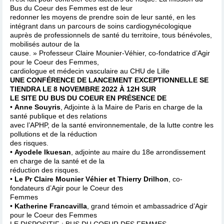
Bus du Coeur des Femmes est de leur
redonner les moyens de prendre soin de leur santé, en les
intégrant dans un parcours de soins cardiogynécologique
auprès de professionnels de santé du territoire, tous bénévoles,
mobilisés autour de la
cause. » Professeur Claire Mounier-Véhier, co-fondatrice d’Agir
pour le Coeur des Femmes,
cardiologue et médecin vasculaire au CHU de Lille
UNE CONFÉRENCE DE LANCEMENT EXCEPTIONNELLE SE
TIENDRA LE 8 NOVEMBRE 2022 À 12H SUR
LE SITE DU BUS DU COEUR EN PRÉSENCE DE
•
Anne Souyris
, Adjointe à la Maire de Paris en charge de la
santé publique et des relations
avec l’APHP, de la santé environnementale, de la lutte contre les
pollutions et de la réduction
des risques.
•
Ayodele Ikuesan
, adjointe au maire du 18e arrondissement
en charge de la santé et de la
réduction des risques.
•
Le Pr Claire Mounier Véhier et Thierry Drilhon
, co-
fondateurs d’Agir pour le Coeur des
Femmes
•
Katherine Francavilla
, grand témoin et ambassadrice d’Agir
pour le Coeur des Femmes
LE DISPOSITIF : BUS DU COEUR DES FEMMES