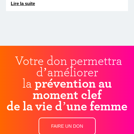
Lire la suite
Votre don permettra
d’améliorer
la
prévention au
moment clef
de la vie d’une femme
FAIRE UN DON