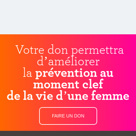
Votre don permettra
d’améliorer
la
prévention au
moment clef
de la vie d’une femme
FAIRE UN DON