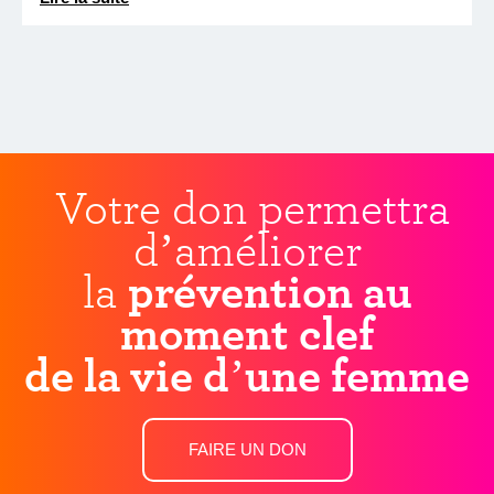
Votre don permettra
d’améliorer
la
prévention au
moment clef
de la vie d’une femme
FAIRE UN DON