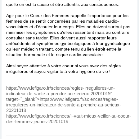
quelle en est la cause et être attentifs aux conséquences.
Agir pour le Coeur des Femmes rappelle l'importance pour les
femmes de se sentir concernées par les maladies cardio-
vasculaires et d’écouter leur corps. Elles ne doivent surtout pas
minimiser les symptômes qu'elles ressentent mais au contraire
consulter sans tarder. Elles doivent aussi rapporter leurs
antécédents et symptômes gynécologiques à leur gynécologue
ou leur médecin traitant, compte tenu du lien étroit entre la
situation hormonale et le risque cardio-vasculaire.
Ainsi soyez attentive à votre coeur si vous avez des règles
irrégulières et soyez vigilante à votre hygiène de vie !
https://www.lefigaro.fr/sciences/regles-irregulieres-un-
indicateur-de-sante-a-prendre-au-serieux-20201019"
target="_blank">https://www.lefigaro.fr/sciences/regles-
irregulieres-un-indicateur-de-sante-a-prendre-au-serieux-
20201019
https://www.lefigaro.fr/sciences/il-vaut-mieux-veiller-au-coeur-
des-femmes-jeunes-20201019