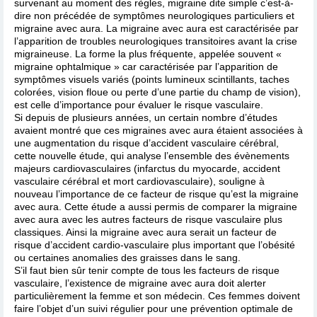
survenant au moment des règles, migraine dite simple c’est-à-
dire non précédée de symptômes neurologiques particuliers et
migraine avec aura. La migraine avec aura est caractérisée par
l’apparition de troubles neurologiques transitoires avant la crise
migraineuse. La forme la plus fréquente, appelée souvent «
migraine ophtalmique » car caractérisée par l’apparition de
symptômes visuels variés (points lumineux scintillants, taches
colorées, vision floue ou perte d’une partie du champ de vision),
est celle d’importance pour évaluer le risque vasculaire.
Si depuis de plusieurs années, un certain nombre d’études
avaient montré que ces migraines avec aura étaient associées à
une augmentation du risque d’accident vasculaire cérébral,
cette nouvelle étude, qui analyse l’ensemble des évènements
majeurs cardiovasculaires (infarctus du myocarde, accident
vasculaire cérébral et mort cardiovasculaire), souligne à
nouveau l’importance de ce facteur de risque qu’est la migraine
avec aura. Cette étude a aussi permis de comparer la migraine
avec aura avec les autres facteurs de risque vasculaire plus
classiques. Ainsi la migraine avec aura serait un facteur de
risque d’accident cardio-vasculaire plus important que l’obésité
ou certaines anomalies des graisses dans le sang.
S’il faut bien sûr tenir compte de tous les facteurs de risque
vasculaire, l’existence de migraine avec aura doit alerter
particulièrement la femme et son médecin. Ces femmes doivent
faire l’objet d’un suivi régulier pour une prévention optimale de