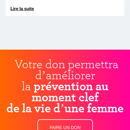
Lire la suite
Votre don permettra
d’améliorer
la
prévention au
moment clef
de la vie d’une femme
FAIRE UN DON