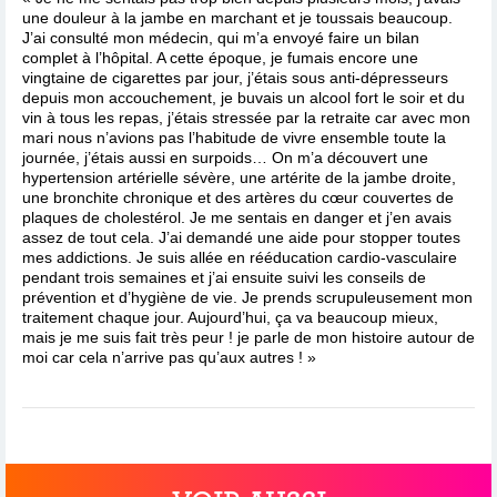
une douleur à la jambe en marchant et je toussais beaucoup.
J’ai consulté mon médecin, qui m’a envoyé faire un bilan
complet à l’hôpital. A cette époque, je fumais encore une
vingtaine de cigarettes par jour, j’étais sous anti-dépresseurs
depuis mon accouchement, je buvais un alcool fort le soir et du
vin à tous les repas, j’étais stressée par la retraite car avec mon
mari nous n’avions pas l’habitude de vivre ensemble toute la
journée, j’étais aussi en surpoids… On m’a découvert une
hypertension artérielle sévère, une artérite de la jambe droite,
une bronchite chronique et des artères du cœur couvertes de
plaques de cholestérol. Je me sentais en danger et j’en avais
assez de tout cela. J’ai demandé une aide pour stopper toutes
mes addictions. Je suis allée en rééducation cardio-vasculaire
pendant trois semaines et j’ai ensuite suivi les conseils de
prévention et d’hygiène de vie. Je prends scrupuleusement mon
traitement chaque jour. Aujourd’hui, ça va beaucoup mieux,
mais je me suis fait très peur ! je parle de mon histoire autour de
moi car cela n’arrive pas qu’aux autres ! »