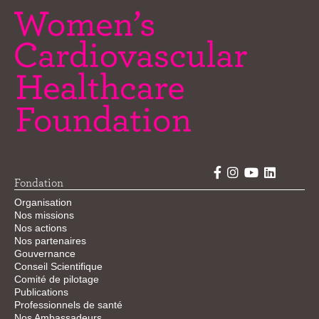
Fondation
Organisation
Nos missions
Nos actions
Nos partenaires
Gouvernance
Conseil Scientifique
Comité de pilotage
Publications
Professionnels de santé
Nos Ambassadeurs