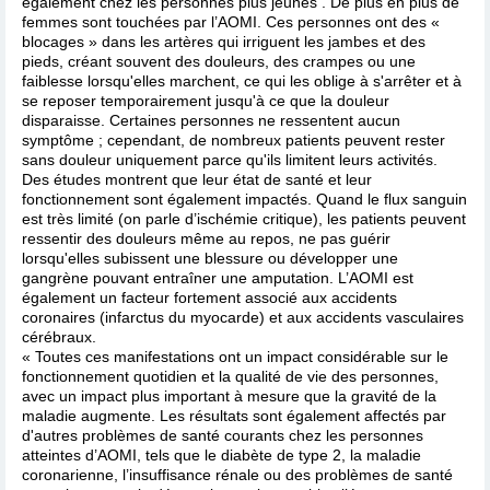
également chez les personnes plus jeunes . De plus en plus de
femmes sont touchées par l’AOMI. Ces personnes ont des «
blocages » dans les artères qui irriguent les jambes et des
pieds, créant souvent des douleurs, des crampes ou une
faiblesse lorsqu'elles marchent, ce qui les oblige à s'arrêter et à
se reposer temporairement jusqu'à ce que la douleur
disparaisse. Certaines personnes ne ressentent aucun
symptôme ; cependant, de nombreux patients peuvent rester
sans douleur uniquement parce qu'ils limitent leurs activités.
Des études montrent que leur état de santé et leur
fonctionnement sont également impactés. Quand le flux sanguin
est très limité (on parle d’ischémie critique), les patients peuvent
ressentir des douleurs même au repos, ne pas guérir
lorsqu'elles subissent une blessure ou développer une
gangrène pouvant entraîner une amputation. L’AOMI est
également un facteur fortement associé aux accidents
coronaires (infarctus du myocarde) et aux accidents vasculaires
cérébraux.
« Toutes ces manifestations ont un impact considérable sur le
fonctionnement quotidien et la qualité de vie des personnes,
avec un impact plus important à mesure que la gravité de la
maladie augmente. Les résultats sont également affectés par
d'autres problèmes de santé courants chez les personnes
atteintes d’AOMI, tels que le diabète de type 2, la maladie
coronarienne, l’insuffisance rénale ou des problèmes de santé