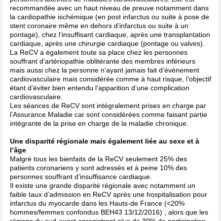
recommandée avec un haut niveau de preuve notamment dans
la cardiopathie ischémique (en post infarctus ou suite à pose de
stent coronaire même en dehors d’infarctus ou suite à un
pontage), chez l’insuffisant cardiaque, après une transplantation
cardiaque, après une chirurgie cardiaque (pontage ou valves).
La ReCV a également toute sa place chez les personnes
souffrant d’artériopathie oblitérante des membres inférieurs
mais aussi chez la personne n’ayant jamais fait d’évènement
cardiovasculaire mais considérée comme à haut risque, l’objectif
étant d’éviter bien entendu l’apparition d’une complication
cardiovasculaire.
Les séances de ReCV sont intégralement prises en charge par
l’Assurance Maladie car sont considérées comme faisant partie
intégrante de la prise en charge de la maladie chronique.
Une disparité régionale mais également liée au sexe et à
l’âge
Malgré tous les bienfaits de la ReCV seulement 25% des
patients coronariens y sont adressés et à peine 10% des
personnes souffrant d’insuffisance cardiaque.
Il existe une grande disparité régionale avec notamment un
faible taux d’admission en ReCV après une hospitalisation pour
infarctus du myocarde dans les Hauts-de France (<20%
hommes/femmes confondus BEH43 13/12/2016) ; alors que les
régions du sud-ouest enregistrent plus de 30% de participation.