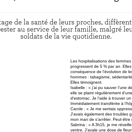
e de la santé de leurs proches, diffèren
rester au service de leur famille, malgré le
soldats de la vie quotidienne.
Les hospitalisations des femmes
progressent de 5 % par an. Elles
conséquence de l’évolution de le
hommes : tabagisme, sédentarité
Elles témoignent.
Isabelle : « j’ai pu sauver l’une
elle se plaint régulièrement d'un
d'estomac. Je l’aide à trouver u
Immédiatement transférée à l’hôpit
Carole : « Je me sentais oppres
J'avais également des troubles 
mon mari de s'arrêter. Peut-être m
Sabrina : « A 3h15, je me réveil
ventre. J’avale une dose de fle