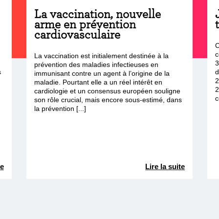
La vaccination, nouvelle
arme en prévention
cardiovasculaire
C
t
c
La vaccination est initialement destinée à la
3
prévention des maladies infectieuses en
s
d
immunisant contre un agent à l’origine de la
2
maladie. Pourtant elle a un réel intérêt en
2
cardiologie et un consensus européen souligne
c
son rôle crucial, mais encore sous-estimé, dans
la prévention [...]
te
Lire la suite