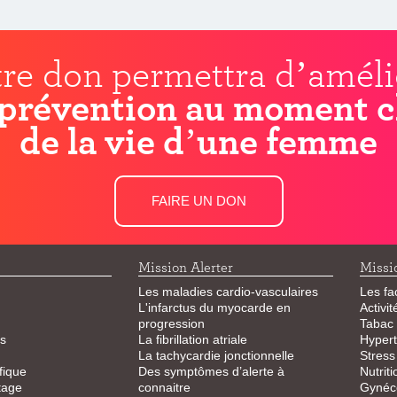
re don permettra d’améli
prévention au moment c
de la vie d’une femme
FAIRE UN DON
Mission Alerter
Missi
Les maladies cardio-vasculaires
Les fa
L'infarctus du myocarde en
Activi
progression
Tabac
s
La fibrillation atriale
Hypert
La tachycardie jonctionnelle
Stress
fique
Des symptômes d’alerte à
Nutriti
tage
connaitre
Gynéco