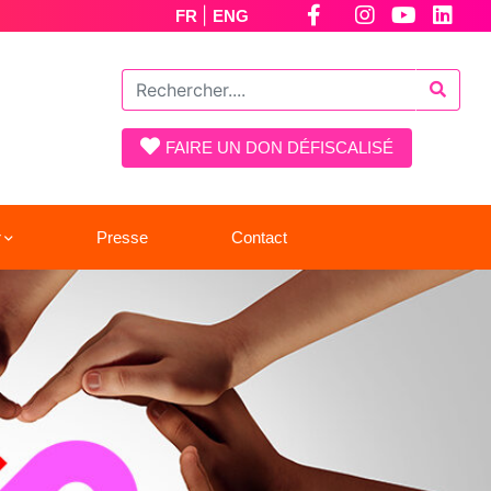
|
FR
ENG
FAIRE UN DON DÉFISCALISÉ
r
Presse
Contact