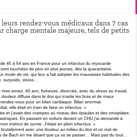
t leurs rendez-vous médicaux dans 7 cas
ur charge mentale majeure, tels de petits
 de 45 à 54 ans en France pour un infarctus du myocarde
 sont touchées de plus en plus jeunes, dès la quarantaine,
ur mode de vie, qui leur a fait adopter les mauvaises habitudes des
, surpoids, stress…
 de mes amies. 60 ans, fumeuse, divorcée, avec du stress au travail,
e douleur diffuse dans le dos qui irradie les bras et de maux
n rendez-vous pour un bilan cardiaque. Bilan anormal.
al, elle était en train de faire un infarctus. »
sée et j'avais des crampes au niveau des épaules et des omoplates.
gastriques. En passant en voiture devant un CHU j'ai demandé à
on instinct de survie. J'étais en plein infarctus. »
le brutalement avec une douleur au milieu du dos et un mal de
urs de Bach en me disant que ça va se passer… Mais pas du tout…