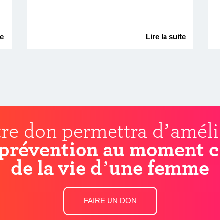
te
Lire la suite
re don permettra d’améli
prévention au moment c
de la vie d’une femme
FAIRE UN DON