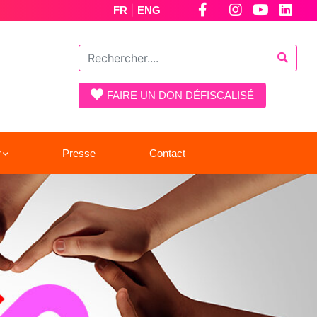
|
FR
ENG
FAIRE UN DON DÉFISCALISÉ
r
Presse
Contact