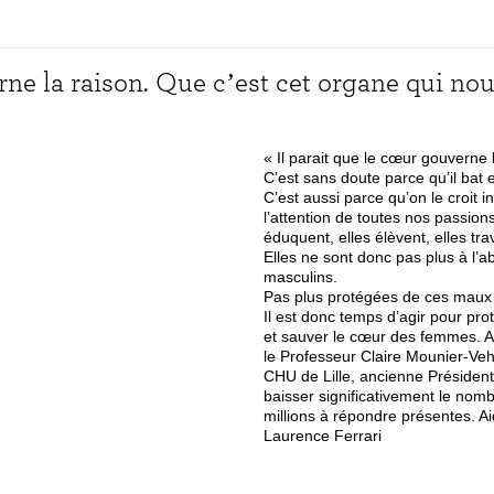
erne la raison. Que c’est cet organe qui no
« Il parait que le cœur gouverne
C’est sans doute parce qu’il bat 
C’est aussi parce qu’on le croit 
l’attention de toutes nos passion
éduquent, elles élèvent, elles tra
Elles ne sont donc pas plus à l’
masculins.
Pas plus protégées de ces maux si
Il est donc temps d’agir pour pr
et sauver le cœur des femmes. A
le Professeur Claire Mounier-Veh
CHU de Lille, ancienne Présidente
baisser significativement le no
millions à répondre présentes. A
Laurence Ferrari