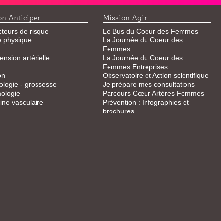
on Anticiper
Mission Agir
cteurs de risque
Le Bus du Coeur des Femmes
té physique
La Journée du Coeur des
Femmes
ension artérielle
La Journée du Coeur des
Femmes Entreprises
on
Observatoire et Action scientifique
logie - grossesse
Je prépare mes consultations
ologie
Parcours Cœur Artères Femmes
ne vasculaire
Prévention : Infographies et
brochures