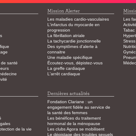
Mission Alerter
Missi
Les maladies cardio-vasculaires
Les fa
L'infarctus du myocarde en
Activi
progression
Tabac
s
La fibrillation atriale
Hypert
La tachycardie jonctionnelle
Stress
fique
Des symptômes d’alerte à
Nutriti
tage
connaitre
Gynéco
Une maladie spécifique
Pneum
 de santé
Écoutez-vous, dépistez-vous
Médeci
eurs
La greffe cardiaque
 médecine
L'arrêt cardiaque
vité
Dernières actualités
Fondation Clariane : un
engagement fidèle au service de
la santé des femmes
é
Les bénéfices du traitement
égales
hormonal de la ménopause
otection de la vie
Les clubs Agora se mobilisent
Le dépistage des troubles sexuels