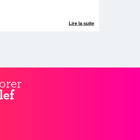
Lire la suite
orer
lef