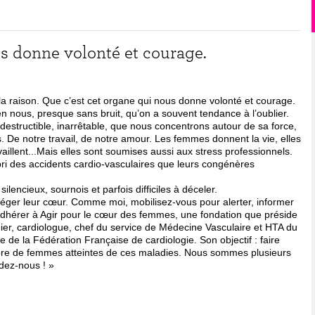
us donne volonté et courage.
 la raison. Que c’est cet organe qui nous donne volonté et courage.
en nous, presque sans bruit, qu’on a souvent tendance à l’oublier.
indestructible, inarrêtable, que nous concentrons autour de sa force,
s. De notre travail, de notre amour. Les femmes donnent la vie, elles
vaillent...Mais elles sont soumises aussi aux stress professionnels.
abri des accidents cardio-vasculaires que leurs congénères
lencieux, sournois et parfois difficiles à déceler.
otéger leur cœur. Comme moi, mobilisez-vous pour alerter, informer
dhérer à Agir pour le cœur des femmes, une fondation que préside
ier, cardiologue, chef du service de Médecine Vasculaire et HTA du
 de la Fédération Française de cardiologie. Son objectif : faire
mbre de femmes atteintes de ces maladies. Nous sommes plusieurs
idez-nous ! »